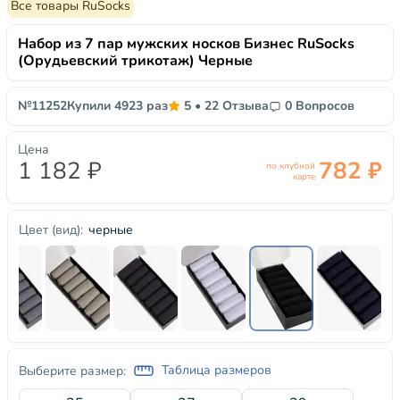
Все товары RuSocks
Набор из 7 пар мужских носков Бизнес RuSocks
(Орудьевский трикотаж) Черные
№11252
Купили 4923 раз
5
•
22 Отзыва
0 Вопросов
Цена
1 182 ₽
782 ₽
по клубной
карте
черные
Цвет (вид):
Таблица размеров
Выберите размер: