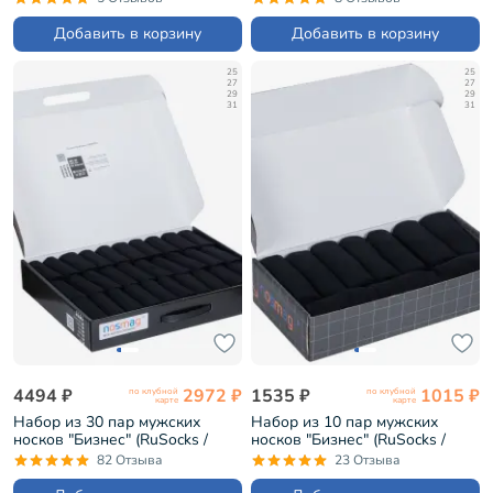
черные (РуС-60)
черные (РуС-100)
Добавить в корзину
Добавить в корзину
25
25
27
27
29
29
31
31
4494 ₽
2972 ₽
1535 ₽
1015 ₽
по клубной
по клубной
карте
карте
Набор из 30 пар мужских
Набор из 10 пар мужских
носков "Бизнес" (RuSocks /
носков "Бизнес" (RuSocks /
Орудьевский трикотаж)
Орудьевский трикотаж)
82 Отзыва
23 Отзыва
черные (РуС-30)
черные (РуС-10)