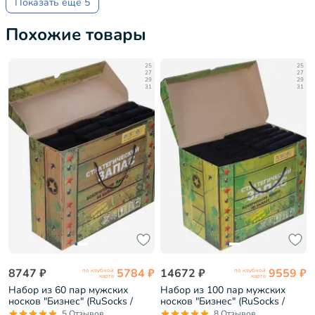
Показать еще 5
Похожие товары
25
25
27
27
29
29
31
31
8747 ₽
5784 ₽
14672 ₽
9559 ₽
по клубной
по клубной
карте
карте
Набор из 60 пар мужских
Набор из 100 пар мужских
носков "Бизнес" (RuSocks /
носков "Бизнес" (RuSocks /
Орудьевский трикотаж)
Орудьевский трикотаж)
5 Отзывов
8 Отзывов