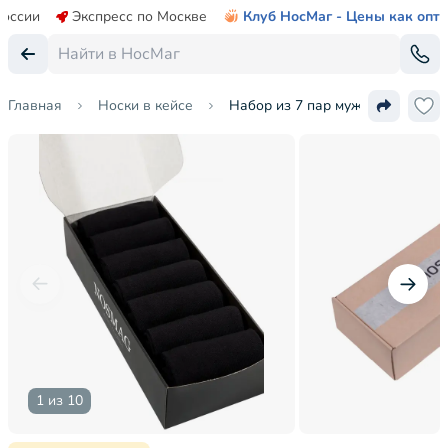
России
Экспресс по Москве
Клуб НосМаг - Цены как опт
Главная
Носки в кейсе
Набор из 7 пар мужских носков 
1 из 10