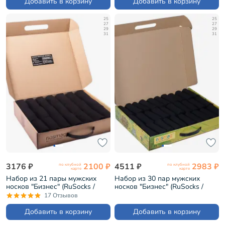
Добавить в корзину
Добавить в корзину
25
25
27
27
29
29
31
31
3176 ₽
2100 ₽
4511 ₽
2983 ₽
по клубной
по клубной
карте
карте
Набор из 21 пары мужских
Набор из 30 пар мужских
носков "Бизнес" (RuSocks /
носков "Бизнес" (RuSocks /
Орудьевский трикотаж)
Орудьевский трикотаж)
17 Отзывов
черные (РуС-21)
черные в кейсе
"Стратегический запас"
Добавить в корзину
Добавить в корзину
(РуС-30)