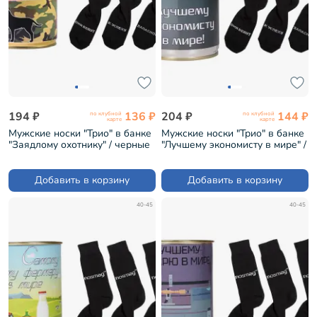
194 ₽
136 ₽
204 ₽
144 ₽
по клубной
по клубной
карте
карте
Мужские носки "Трио" в банке
Мужские носки "Трио" в банке
"Заядлому охотнику" / черные
"Лучшему экономисту в мире" /
(1БАН_Др)
черные (1БАН_ПрофН)
Добавить в корзину
Добавить в корзину
40-45
40-45