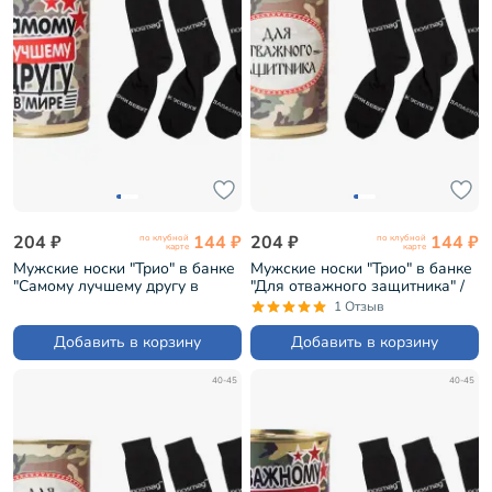
204 ₽
144 ₽
204 ₽
144 ₽
по клубной
по клубной
карте
карте
Мужские носки "Трио" в банке
Мужские носки "Трио" в банке
"Самому лучшему другу в
"Для отважного защитника" /
мире" / черные (1БАН_Др)
черные (1БАН_Др)
1 Отзыв
Добавить в корзину
Добавить в корзину
40-45
40-45