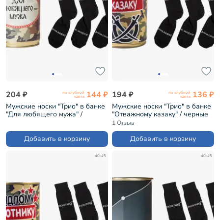
204 ₽
144 ₽
194 ₽
136 ₽
по клубной
по клубной
карте
карте
Мужские носки "Трио" в банке
Мужские носки "Трио" в банке
"Для любящего мужа" /
"Отважному казаку" / черные
черные (1БАН_7я)
(1БАН_Др)
1 Отзыв
Добавить в корзину
Добавить в корзину
40-45
40-45