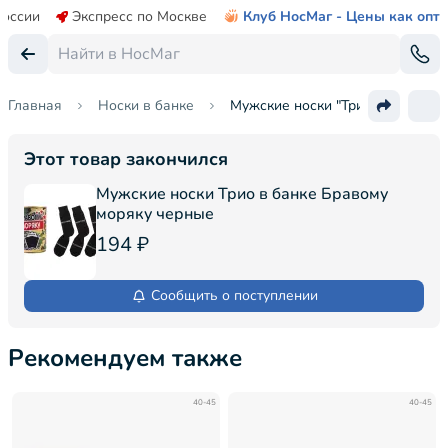
России
Экспресс по Москве
Клуб НосМаг - Цены как опт
Главная
Носки в банке
Мужские носки "Трио" в банке
Этот товар закончился
Мужские носки Трио в банке Бравому
моряку черные
194 ₽
Сообщить о поступлении
Рекомендуем также
40-45
40-45