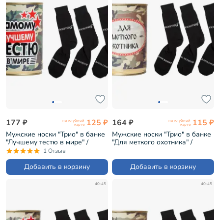
177 ₽
125 ₽
164 ₽
115 ₽
по клубной
по клубной
карте
карте
Мужские носки "Трио" в банке
Мужские носки "Трио" в банке
"Лучшему тестю в мире" /
"Для меткого охотника" /
черные (1БАН_7я)
черные (1БАН_Др)
1 Отзыв
Добавить в корзину
Добавить в корзину
40-45
40-45