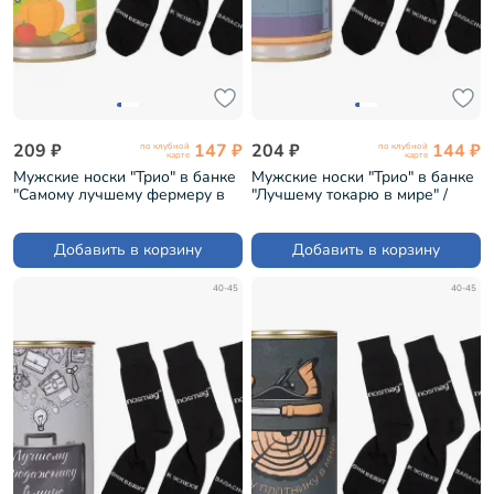
209 ₽
147 ₽
204 ₽
144 ₽
по клубной
по клубной
карте
карте
Мужские носки "Трио" в банке
Мужские носки "Трио" в банке
"Самому лучшему фермеру в
"Лучшему токарю в мире" /
мире" / черные (1БАН_ПрофН)
черные (1БАН_ПрофН)
Добавить в корзину
Добавить в корзину
40-45
40-45