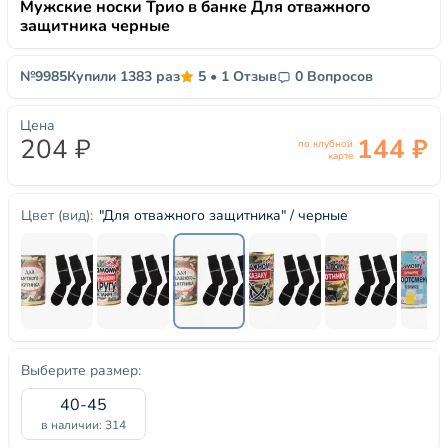
Мужские носки Трио в банке Для отважного
защитника черные
№9985
Купили 1383 раз
5
•
1 Отзыв
0 Вопросов
Цена
204 ₽
144 ₽
по клубной
карте
"Для отважного защитника" / черные
Цвет (вид):
Выберите размер:
40-45
в наличии: 314