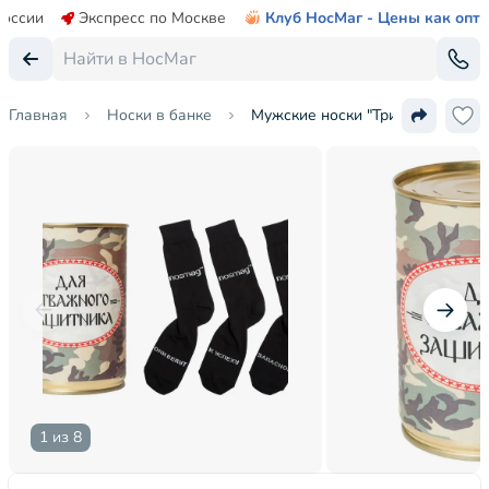
России
Экспресс по Москве
Клуб НосМаг - Цены как опт
Главная
Носки в банке
Мужские носки "Трио" в банке
1 из 8