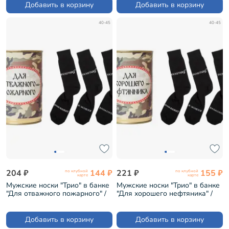
Добавить в корзину
Добавить в корзину
40-45
40-45
204 ₽
144 ₽
221 ₽
155 ₽
по клубной
по клубной
карте
карте
Мужские носки "Трио" в банке
Мужские носки "Трио" в банке
"Для отважного пожарного" /
"Для хорошего нефтяника" /
черные (1БАН_ПрофС)
черные (1БАН_ПрофС)
Добавить в корзину
Добавить в корзину