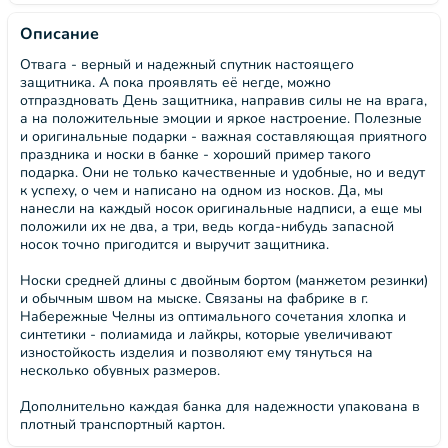
Описание
Отвага - верный и надежный спутник настоящего
защитника. А пока проявлять её негде, можно
отпраздновать День защитника, направив силы не на врага,
а на положительные эмоции и яркое настроение. Полезные
и оригинальные подарки - важная составляющая приятного
праздника и носки в банке - хороший пример такого
подарка. Они не только качественные и удобные, но и ведут
к успеху, о чем и написано на одном из носков. Да, мы
нанесли на каждый носок оригинальные надписи, а еще мы
положили их не два, а три, ведь когда-нибудь запасной
носок точно пригодится и выручит защитника.
Носки средней длины с двойным бортом (манжетом резинки)
и обычным швом на мыске. Связаны на фабрике в г.
Набережные Челны из оптимального сочетания хлопка и
синтетики - полиамида и лайкры, которые увеличивают
изностойкость изделия и позволяют ему тянуться на
несколько обувных размеров.
Дополнительно каждая банка для надежности упакована в
плотный транспортный картон.