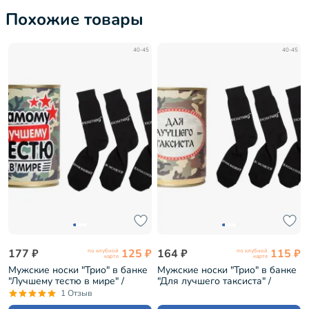
Похожие товары
40-45
40-45
177 ₽
125 ₽
164 ₽
115 ₽
по клубной
по клубной
карте
карте
Мужские носки "Трио" в банке
Мужские носки "Трио" в банке
"Лучшему тестю в мире" /
"Для лучшего таксиста" /
черные (1БАН_7я)
черные (1БАН_ПрофС)
1 Отзыв