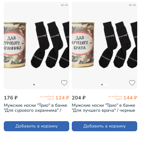
40-45
40-45
176 ₽
124 ₽
204 ₽
144 ₽
по клубной
по клубной
карте
карте
Мужские носки "Трио" в банке
Мужские носки "Трио" в банке
"Для сурового охранника" /
"Для лучшего врача" / черные
черные (1БАН_ПрофС)
(1БАН_ПрофС)
Добавить в корзину
Добавить в корзину