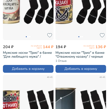
204 ₽
144 ₽
194 ₽
136 ₽
по клубной
по клубной
карте
карте
Мужские носки "Трио" в банке
Мужские носки "Трио" в банке
"Для любящего мужа" /
"Отважному казаку" / черные
черные (1БАН_7я)
(1БАН_Др)
1 Отзыв
Добавить в корзину
Добавить в корзину
40-45
40-45