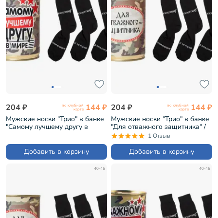
204 ₽
144 ₽
204 ₽
144 ₽
по клубной
по клубной
карте
карте
Мужские носки "Трио" в банке
Мужские носки "Трио" в банке
"Самому лучшему другу в
"Для отважного защитника" /
мире" / черные (1БАН_Др)
черные (1БАН_Др)
1 Отзыв
Добавить в корзину
Добавить в корзину
40-45
40-45