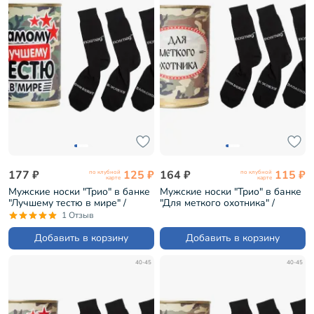
177 ₽
125 ₽
164 ₽
115 ₽
по клубной
по клубной
карте
карте
Мужские носки "Трио" в банке
Мужские носки "Трио" в банке
"Лучшему тестю в мире" /
"Для меткого охотника" /
черные (1БАН_7я)
черные (1БАН_Др)
1 Отзыв
Добавить в корзину
Добавить в корзину
40-45
40-45