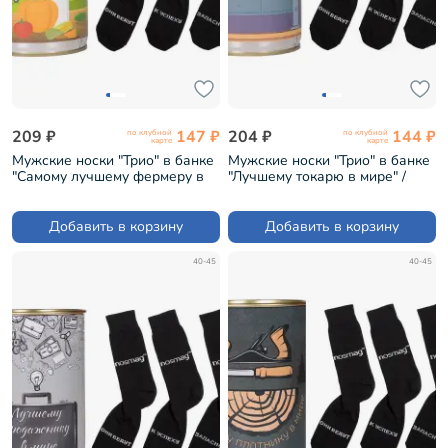
209 ₽
147 ₽
204 ₽
144 ₽
по клубной
по клубной
карте
карте
Мужские носки "Трио" в банке
Мужские носки "Трио" в банке
"Самому лучшему фермеру в
"Лучшему токарю в мире" /
мире" / черные (1БАН_ПрофН)
черные (1БАН_ПрофН)
Добавить в корзину
Добавить в корзину
40-45
40-45