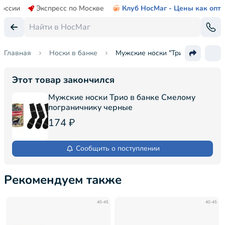
России
Экспресс по Москве
Клуб НосМаг - Цены как опт
Главная
Носки в банке
Мужские носки "Трио" в банке
Этот товар закончился
Мужские носки Трио в банке Смелому
пограничнику черные
174 ₽
Сообщить о поступлении
Рекомендуем также
40-45
40-45