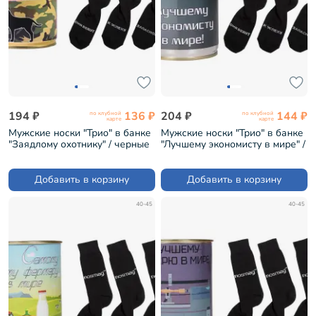
194 ₽
136 ₽
204 ₽
144 ₽
по клубной
по клубной
карте
карте
Мужские носки "Трио" в банке
Мужские носки "Трио" в банке
"Заядлому охотнику" / черные
"Лучшему экономисту в мире" /
(1БАН_Др)
черные (1БАН_ПрофН)
Добавить в корзину
Добавить в корзину
40-45
40-45