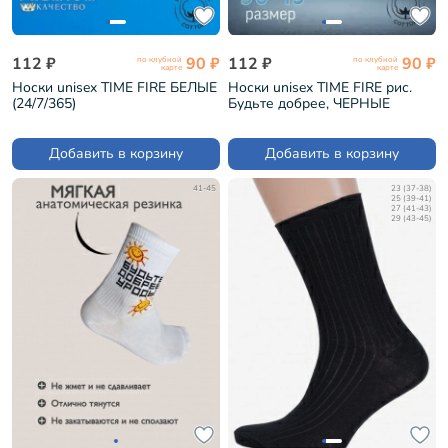
112 ₽
90 ₽
112 ₽
90 ₽
по клубной
по клубной
карте
карте
Носки unisex TIME FIRE БЕЛЫЕ
Носки unisex TIME FIRE рис.
(24/7/365)
Будьте добрее, ЧЕРНЫЕ
(Будьте добрее)
Добавить в корзину
Добавить в корзину
41-45
23 (37-38)
25 (39-41)
27 (41-43)
29 (43-45)