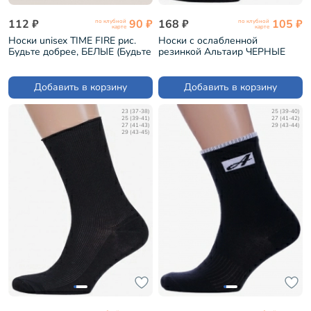
112 ₽
90 ₽
168 ₽
105 ₽
по клубной
по клубной
карте
карте
Носки unisex TIME FIRE рис.
Носки с ослабленной
Будьте добрее, БЕЛЫЕ (Будьте
резинкой Альтаир ЧЕРНЫЕ
добрее)
(А205)
Добавить в корзину
Добавить в корзину
23 (37-38)
25 (39-40)
25 (39-41)
27 (41-42)
27 (41-43)
29 (43-44)
29 (43-45)