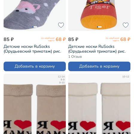
85 ₽
68 ₽
85 ₽
68 ₽
по клубной
по клубной
карте
карте
Детские носки RuSocks
Детские носки RuSocks
(Орудьевский трикотаж) рис.
(Орудьевский трикотаж) рис.
04, СЕРЫЕ (ДТ-95)
10, МУЛЬТИКОЛОР (ДТ-95)
1 Отзыв
Добавить в корзину
Добавить в корзину
12-14
10-12
8-9
9-10