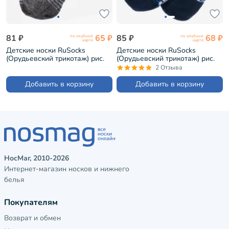
81 ₽
65 ₽
85 ₽
68 ₽
по клубной
по клубной
карте
карте
Детские носки RuSocks
Детские носки RuSocks
(Орудьевский трикотаж) рис.
(Орудьевский трикотаж) рис.
20, СЕРЫЕ (Д-43)
08, ТЕМНО-СИНИЕ (ДТ-95)
2 Отзыва
Добавить в корзину
Добавить в корзину
НосМаг, 2010-2026
Интернет-магазин носков и нижнего
белья
Покупателям
Возврат и обмен