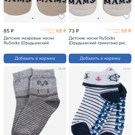
85 ₽
68 ₽
73 ₽
59 ₽
по клубной
по клубной
карте
карте
Детские махровые носки
Детские носки RuSocks
RuSocks (Орудьевский
(Орудьевский трикотаж) рис.
трикотаж) рис. 01, БЕЖЕВЫЕ
01, КРЕМОВЫЕ (Д-106)
(Д-111-01)
Добавить в корзину
Добавить в корзину
16-18
12-14