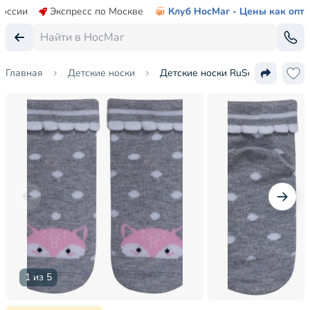
России
Экспресс по Москве
Клуб НосМаг - Цены как опт
Главная
Детские носки
Детские носки RuSocks (Орудье
1 из 5