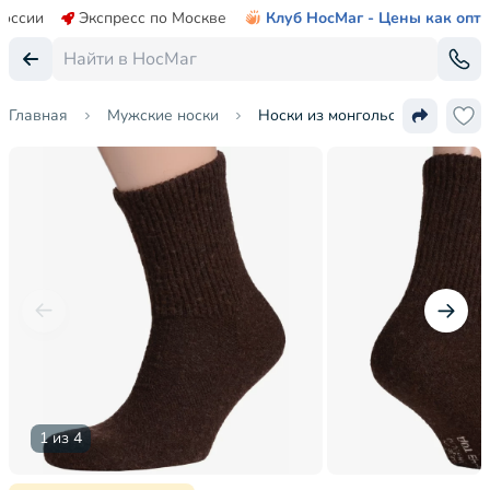
России
Экспресс по Москве
Клуб НосМаг - Цены как опт
Главная
Мужские носки
Носки из монгольской шерсти 
1 из 4