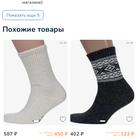
магазине)
Показать еще 5
Похожие товары
34-36
34-36
587 ₽
450 ₽
402 ₽
322 ₽
по клубной
по клубной
карте
карте