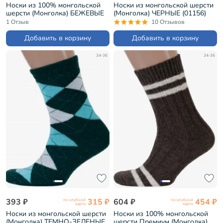
Носки из 100% монгольской
Носки из монгольской шерсти
шерсти (Монголка) БЕЖЕВЫЕ
(Монголка) ЧЕРНЫЕ (01156)
(01173)
1 Отзыв
10 Отзывов
Добавить в корзину
Добавить в корзину
34-36
34-36
393 ₽
315 ₽
604 ₽
454 ₽
по клубной
по клубной
карте
карте
Носки из монгольской шерсти
Носки из 100% монгольской
(Монголка) ТЕМНО-ЗЕЛЕНЫЕ
шерсти Премиум (Монголка)