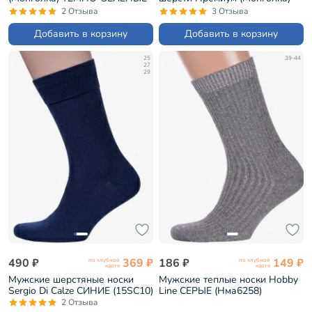
(01183)
ТЕМНО-КОРИЧНЕВЫЕ (01195)
2 Отзыва
3 Отзыва
Добавить в корзину
Добавить в корзину
25
39-44
27
29
490 ₽
369 ₽
186 ₽
149 ₽
по клубной
по клубной
карте
карте
Мужские шерстяные носки
Мужские теплые носки Hobby
Sergio Di Calze СИНИЕ (15SC10)
Line СЕРЫЕ (Нма6258)
2 Отзыва