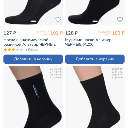
127 ₽
102 ₽
128 ₽
103 ₽
по клубной
по клубной
карте
карте
Носки с анатомической
Мужские носки Альтаир
резинкой Альтаир ЧЕРНЫЕ
ЧЕРНЫЕ (А206)
(С198)
1 Отзыв
Добавить в корзину
Добавить в корзину
25 (39-40)
25 (39-40)
27 (41-42)
27 (41-42)
29 (43-44)
29 (43-44)
31 (45-46)
31 (45-46)