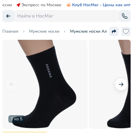
России
Экспресс по Москве
Клуб НосМаг - Цены как опт
Главная
Мужские носки
Мужские носки Альтаир
1 из 5