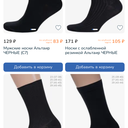
129 ₽
83 ₽
171 ₽
105 ₽
по клубной
по клубной
карте
карте
Мужские носки Альтаир
Носки с ослабленной
ЧЕРНЫЕ (С7)
резинкой Альтаир ЧЕРНЫЕ
(А205)
Добавить в корзину
Добавить в корзину
23 (37-38)
25 (39-40)
25 (39-41)
27 (41-42)
27 (41-43)
29 (43-44)
29 (43-45)