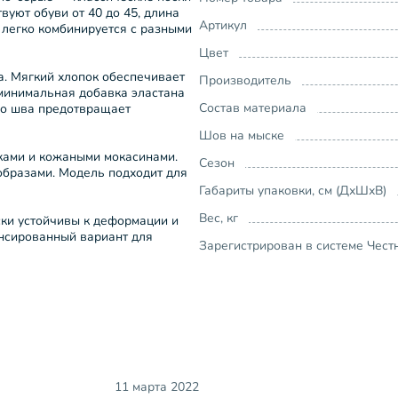
вуют обуви от 40 до 45, длина
Артикул
9 легко комбинируется с разными
Цвет
а. Мягкий хлопок обеспечивает
Производитель
 минимальная добавка эластана
Состав материала
го шва предотвращает
Шов на мыске
нками и кожаными мокасинами.
Сезон
образами. Модель подходит для
Габариты упаковки, см (ДхШхВ)
Вес, кг
ски устойчивы к деформации и
нсированный вариант для
Зарегистрирован в системе Чест
11 марта 2022