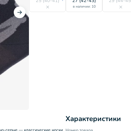
25 (40-41)
27 (42-43)
29 (44-45
в наличии: 10
Характеристики
мно-серые — классические носки
Номер товара