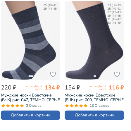
25 (40-41)
23 (38-39)
29 (44-45)
25 (40-41)
27 (42-43)
29 (44-45)
31 (46-47)
33 (48-49)
220 ₽
134 ₽
154 ₽
116 ₽
по клубной
по клубной
карте
карте
Мужские носки Брестские
Мужские носки Брестские
(БЧК) рис. 047, ТЕМНО-СЕРЫЕ
(БЧК) рис. 000, ТЕМНО-СЕРЫЕ
(15С2125)
(14С2122)
3 Отзыва
13 Отзывов
Добавить в корзину
Добавить в корзину