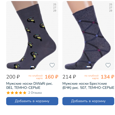
25
25
27
27
29
29
200 ₽
160 ₽
214 ₽
134 ₽
по клубной
по клубной
карте
карте
Мужские носки DiWaRi рис.
Мужские носки Брестские
081, ТЕМНО-СЕРЫЕ
(БЧК) рис. 507, ТЕМНО-СЕРЫЕ
(17С-151СП)
МЕЛАНЖ (15с2125)
2 Отзыва
Добавить в корзину
Добавить в корзину