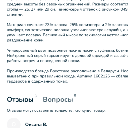
средней высоты без сезонных ограничений. Размеры соответст
стопы — 25, 27 или 29 см. Тёмно-серый оттенок с рисунком 04
стилями.
Материал сочетает 73% хлопка, 25% полиэстера и 2% эластан
комфорт, синтетические волокна увеличивают срок службы, а
улучшает посадку. Бесшовный мысок по технологии кеттельно
раздражение кожи.
Универсальный цвет позволяет носить носки с туфлями, боти
Нейтральный серый гармонирует с деловой одеждой и casual-
работы, встреч и повседневной носки.
Производство бренда Брестские расположено в Беларуси. Но
выцветанию при правильном уходе. Артикул 16С2126 — сбала
гардероба в сдержанных тонах.
0
3
Отзывы
Вопросы
Отзывы могут оставлять только те, кто купил товар.
О
Оксана В.