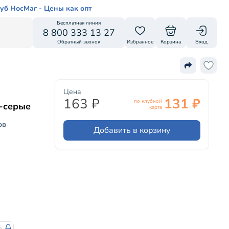
уб НосМаг - Цены как опт
Бесплатная линия
8 800 333 13 27
Обратный звонок
Избранное
Корзина
Вход
Цена
163 ₽
131 ₽
по клубной
о-серые
карте
ов
Добавить в корзину