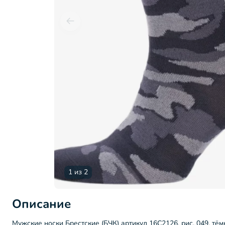
1 из 2
Описание
Мужские носки Брестские (БЧК) артикул 16С2126, рис. 049, тё