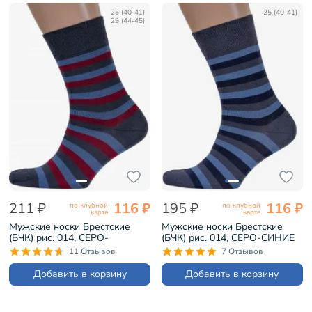
25 (40-41)
25 (40-41)
29 (44-45)
211 ₽
116 ₽
195 ₽
116 ₽
по клубной
по клубной
карте
карте
Мужские носки Брестские
Мужские носки Брестские
(БЧК) рис. 014, СЕРО-
(БЧК) рис. 014, СЕРО-СИНИЕ
БОРДОВЫЕ (14С2122)
(14С2122)
11 Отзывов
7 Отзывов
Добавить в корзину
Добавить в корзину