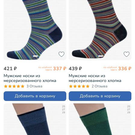
421 ₽
337 ₽
439 ₽
336 ₽
по клубной
по клубной
карте
карте
Мужские носки из
Мужские носки из
мерсеризованного хлопка
мерсеризованного хлопка
Sergio Di Calze СИНИЕ (16SC3)
Sergio Di Calze ЧЕРНЫЕ
3 Отзыва
2 Отзыва
(16SC3)
Добавить в корзину
Добавить в корзину
25
25
27
27
29
29