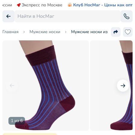
России
Экспресс по Москве
Клуб НосМаг - Цены как опт
Главная
Мужские носки
Мужские носки из мерсеризован
1 из 6