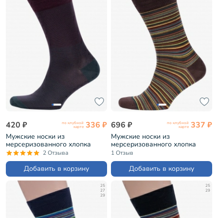
420 ₽
336 ₽
696 ₽
337 ₽
по клубной
по клубной
карте
карте
Мужские носки из
Мужские носки из
мерсеризованного хлопка
мерсеризованного хлопка
Sergio Di Calze БОРДОВЫЕ
Sergio Di Calze КОРИЧНЕВЫЕ
2 Отзыва
1 Отзыв
(17SC4)
(16SC3)
Добавить в корзину
Добавить в корзину
25
25
27
29
29