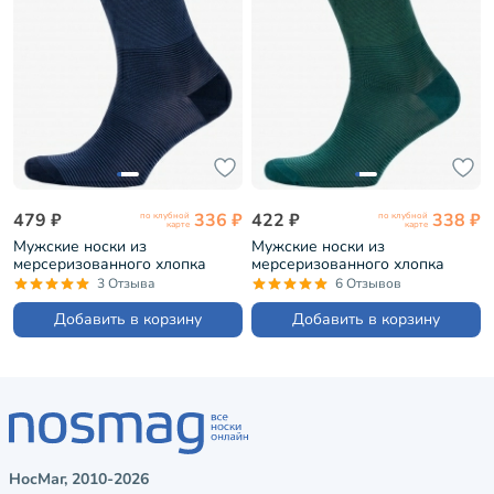
479 ₽
336 ₽
422 ₽
338 ₽
по клубной
по клубной
карте
карте
Мужские носки из
Мужские носки из
мерсеризованного хлопка
мерсеризованного хлопка
Sergio Di Calze СИНИЕ (17SC4)
Sergio Di Calze ЗЕЛЕНЫЕ
3 Отзыва
6 Отзывов
(17SC4)
Добавить в корзину
Добавить в корзину
НосМаг, 2010-2026