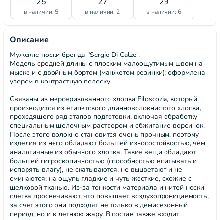
25
27
29
в наличии: 5
в наличии: 2
в наличии: 6
Описание
Мужские носки бренда "Sergio Di Calze".
Модель средней длины с плоским малоощутимым швом на
мыске и с двойным бортом (манжетом резинки); оформлена
узором в контрастную полоску.
Связаны из мерсеризованного хлопка Filoscozia, который
производится из египетского длинноволокнистого хлопка,
проходящего ряд этапов подготовки, включая обработку
специальным щелочным раствором и обжигание ворсинок.
После этого волокно становится очень прочным, поэтому
изделия из него обладают большей износостойкостью, чем
аналогичные из обычного хлопка. Такие вещи обладают
большей гигроскопичностью (способностью впитывать и
испарять влагу), не скатываются, не выцветают и не
сминаются; на ощупь гладкие и чуть жесткие, схожие с
шелковой тканью. Из-за тонкости материала и нитей носки
слегка просвечивают, что повышает воздухопроницаемость,
за счет этого они подходят не только в демисезонный
период, но и в летнюю жару. В состав также входит