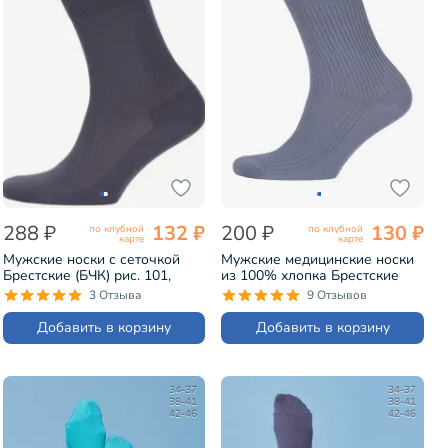
288 ₽
132 ₽
200 ₽
130 ₽
по клубной
по клубной
карте
карте
Мужские носки с сеточкой
Мужские медицинские носки
Брестские (БЧК) рис. 101,
из 100% хлопка Брестские
СЕРЫЕ (18С2129)
(БЧК) рис. 009, СВЕТЛО-
3 Отзыва
9 Отзывов
СЕРЫЕ (14С2221)
Добавить в корзину
Добавить в корзину
34-37
34-37
38-41
38-41
42-46
42-46