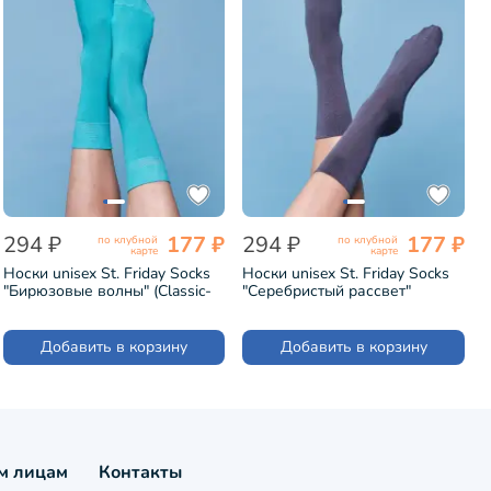
294 ₽
177 ₽
294 ₽
177 ₽
по клубной
по клубной
карте
карте
Носки unisex St. Friday Socks
Носки unisex St. Friday Socks
"Бирюзовые волны" (Classic-
"Серебристый рассвет"
1415-03)
(Classic-1415-14)
Добавить в корзину
Добавить в корзину
м лицам
Контакты