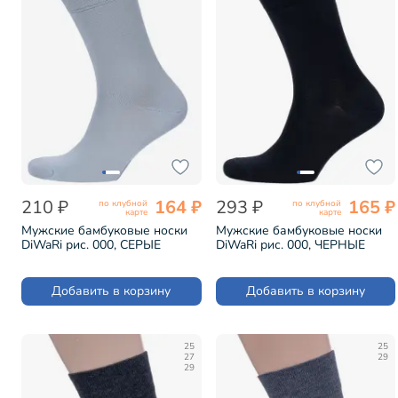
210 ₽
164 ₽
293 ₽
165 ₽
по клубной
по клубной
карте
карте
Мужские бамбуковые носки
Мужские бамбуковые носки
DiWaRi рис. 000, СЕРЫЕ
DiWaRi рис. 000, ЧЕРНЫЕ
(7С-94СП)
(7С-94СП)
Добавить в корзину
Добавить в корзину
25
25
27
29
29