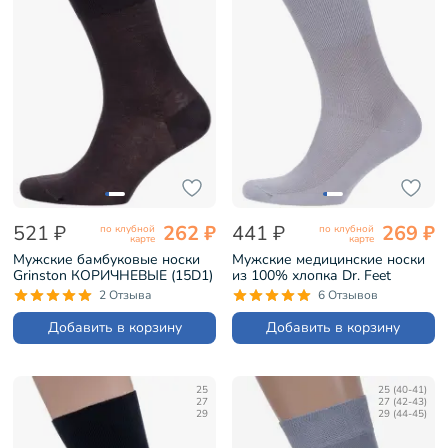
521 ₽
262 ₽
441 ₽
269 ₽
по клубной
по клубной
карте
карте
Мужские бамбуковые носки
Мужские медицинские носки
Grinston КОРИЧНЕВЫЕ (15D1)
из 100% хлопка Dr. Feet
СВЕТЛО-СЕРЫЕ (15DF2)
2 Отзыва
6 Отзывов
Добавить в корзину
Добавить в корзину
25
25 (40-41)
27
27 (42-43)
29
29 (44-45)