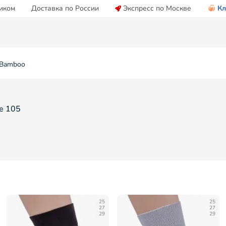
иком
Доставка по России
Экспресс по Москве
Кл
 Bamboo
е 105
25
25
27
27
29
29