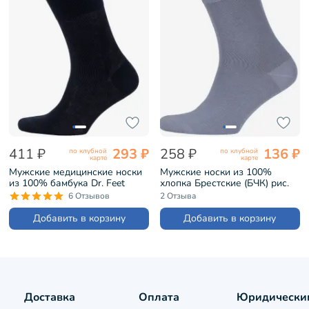
411 ₽
293 ₽
258 ₽
136 ₽
по клубной
по клубной
карте
карте
Мужские медицинские носки
Мужские носки из 100%
из 100% бамбука Dr. Feet
хлопка Брестские (БЧК) рис.
ЧЕРНЫЕ (19DF1)
000, СВЕТЛО-СЕРЫЕ
6 Отзывов
2 Отзыва
(15С2225)
Добавить в корзину
Добавить в корзину
Доставка
Оплата
Юридически