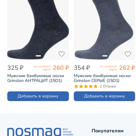
325 ₽
260 ₽
354 ₽
262 ₽
по клубной
по клубной
карте
карте
Мужские бамбуковые носки
Мужские бамбуковые носки
Grinston АНТРАЦИТ (15D1)
Grinston СЕРЫЕ (15D1)
2 Отзыва
Добавить в корзину
Добавить в корзину
Покупателям