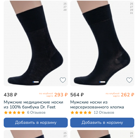
25
25
27
27
29
29
31
438 ₽
293 ₽
564 ₽
262 ₽
по клубной
по клубной
карте
карте
Мужские медицинские носки
Мужские носки из
из 100% бамбука Dr. Feet
мерсеризованного хлопка
ЧЕРНЫЕ (19DF1)
Grinston ЧЕРНЫЕ (15D3)
6 Отзывов
12 Отзывов
Добавить в корзину
Добавить в корзину
25
25
27
27