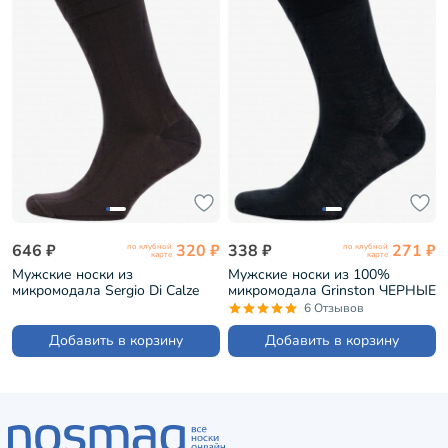
646 ₽
320 ₽
338 ₽
271 ₽
по клубной
по клубной
карте
карте
Мужские носки из
Мужские носки из 100%
микромодала Sergio Di Calze
микромодала Grinston ЧЕРНЫЕ
КОРИЧНЕВЫЕ (15SC2)
(15D7)
6 Отзывов
Добавить в корзину
Добавить в корзину