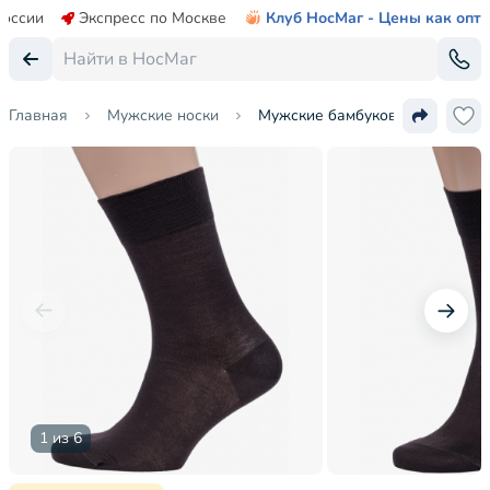
России
Экспресс по Москве
Клуб НосМаг - Цены как опт
Главная
Мужские носки
Мужские бамбуковые носки Gri
1 из 6