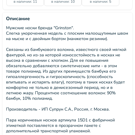
в наличии: 11
в наличии: 10
в наличии: 5
Описание
Мужские носки бренда "Grinston".
Слегка укороченная модель с плоским малоощутимым швом
на мыске и с двойным бортом (манжетом резинки).
Связаны из бамбукового волокна, известного своей мягкой
фактурой, но из-за которой износостойкость в носках не
высока в сравнении с хлопком. Для ее повышения
обязательно добавляются синтетические нити - в этом
товаре полиамид. Из других преимуществ бамбука его
гипоаллергенность и гигроскопичность (способность
впитывать и испарять влагу), поэтому в таких носках будет
комфортно не только в демисезонный период, но и в
летнюю жару. Процентное соотношение волокон: 90%
бамбук, 10% полиамид.
Производитель - ИП Супрун С.А., Россия, г. Москва.
Пара коричневых носков артикула 15D1 с фабричной
этикеткой поставляется в прозрачном пакете с
дополнительной транспортной упаковкой.