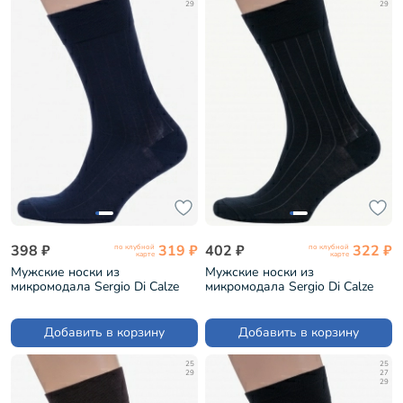
29
29
398 ₽
319 ₽
402 ₽
322 ₽
по клубной
по клубной
карте
карте
Мужские носки из
Мужские носки из
микромодала Sergio Di Calze
микромодала Sergio Di Calze
СИНИЕ (15SC2)
ЧЕРНЫЕ (15SC2)
Добавить в корзину
Добавить в корзину
25
25
29
27
29