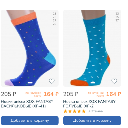
23
23
25
25
27
27
29
205 ₽
164 ₽
205 ₽
164 ₽
по клубной
по клубной
карте
карте
Носки unisex ХОХ FANTASY
Носки unisex ХОХ FANTASY
ВАСИЛЬКОВЫЕ (XF-41)
ГОЛУБЫЕ (XF-2)
3 Отзыва
Добавить в корзину
Добавить в корзину