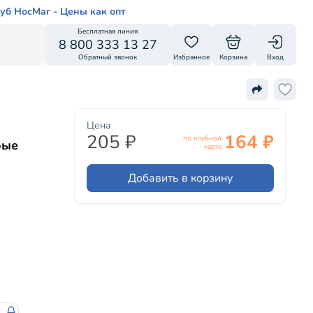
уб НосМаг - Цены как опт
Бесплатная линия
8 800 333 13 27
Обратный звонок
Избранное
Корзина
Вход
Цена
205 ₽
164 ₽
по клубной
бые
карте
Добавить в корзину