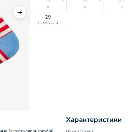
23
25
27
29
в наличии: 4
Характеристики
ные (мультиколор)-голубой,
Номер товара