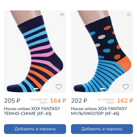
29
23
205 ₽
164 ₽
202 ₽
162 ₽
по клубной
по клубной
карте
карте
Носки unisex ХОХ FANTASY
Носки unisex ХОХ FANTASY
ТЕМНО-СИНИЕ (XF-43)
МУЛЬТИКОЛОР (XF-45)
Добавить в корзину
Добавить в корзину