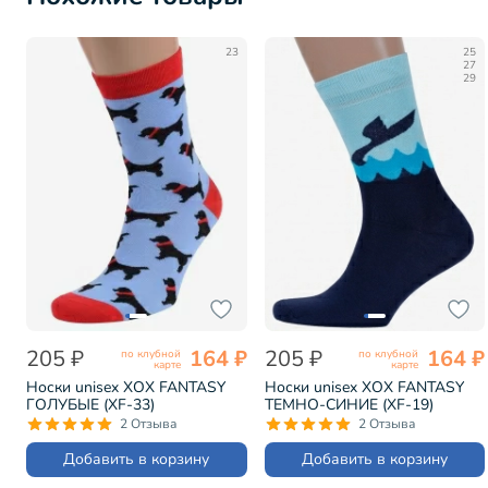
23
25
27
29
205 ₽
164 ₽
205 ₽
164 ₽
по клубной
по клубной
карте
карте
Носки unisex ХОХ FANTASY
Носки unisex ХОХ FANTASY
ГОЛУБЫЕ (XF-33)
ТЕМНО-СИНИЕ (XF-19)
2 Отзыва
2 Отзыва
Добавить в корзину
Добавить в корзину