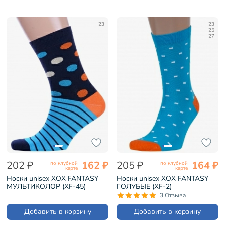
23
23
25
27
202 ₽
162 ₽
205 ₽
164 ₽
по клубной
по клубной
карте
карте
Носки unisex ХОХ FANTASY
Носки unisex ХОХ FANTASY
МУЛЬТИКОЛОР (XF-45)
ГОЛУБЫЕ (XF-2)
3 Отзыва
Добавить в корзину
Добавить в корзину