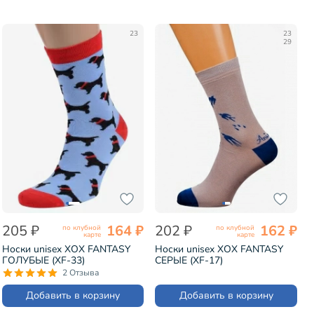
23
23
29
205 ₽
164 ₽
202 ₽
162 ₽
по клубной
по клубной
карте
карте
Носки unisex ХОХ FANTASY
Носки unisex ХОХ FANTASY
ГОЛУБЫЕ (XF-33)
СЕРЫЕ (XF-17)
2 Отзыва
Добавить в корзину
Добавить в корзину