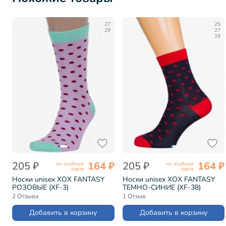
27
25
29
27
29
205 ₽
164 ₽
205 ₽
164 ₽
по клубной
по клубной
карте
карте
Носки unisex ХОХ FANTASY
Носки unisex ХОХ FANTASY
РОЗОВЫЕ (XF-3)
ТЕМНО-СИНИЕ (XF-38)
2 Отзыва
1 Отзыв
Добавить в корзину
Добавить в корзину