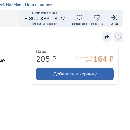
уб НосМаг - Цены как опт
Бесплатная линия
8 800 333 13 27
Обратный звонок
Избранное
Корзина
Вход
Цена
205 ₽
164 ₽
по клубной
ые
карте
Добавить в корзину