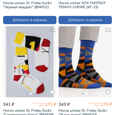
Носки unisex St. Friday Socks
Носки unisex ХОХ FANTASY
"Черный квадрат" (894531)
ТЕМНО-СИНИЕ (XF-15)
Добавить в корзину
Добавить в корзину
38-41
38-41
42-46
42-46
341 ₽
273 ₽
343 ₽
275 ₽
по клубной
по клубной
карте
карте
Носки unisex St. Friday Socks
Носки unisex St. Friday Socks
"Супрематизм Клюн" (894539)
"Эскиз ткани" (894533)