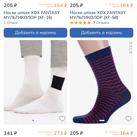
205 ₽
164 ₽
205 ₽
164 ₽
по клубной
по клубной
карте
карте
Носки unisex ХОХ FANTASY
Носки unisex ХОХ FANTASY
МУЛЬТИКОЛОР (XF-16)
МУЛЬТИКОЛОР (XF-58)
1 Отзыв
3 Отзыва
Добавить в корзину
Добавить в корзину
38-41
23
42-46
25
27
29
341 ₽
273 ₽
205 ₽
164 ₽
по клубной
по клубной
карте
карте