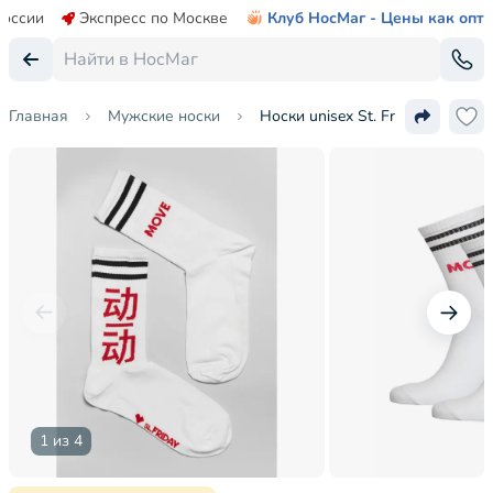
России
Экспресс по Москве
Клуб НосМаг - Цены как опт
Главная
Мужские носки
Носки unisex St. Friday Socks
1 из 4