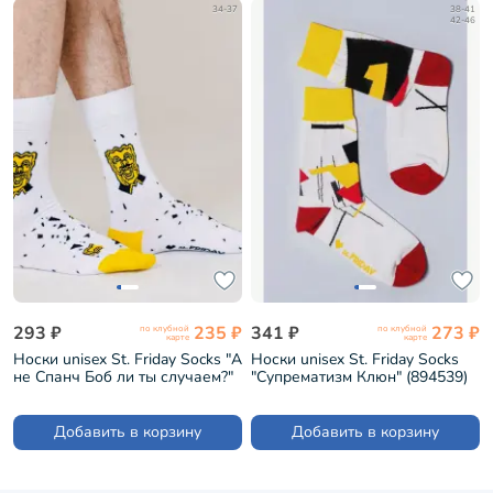
34-37
38-41
42-46
293 ₽
235 ₽
341 ₽
273 ₽
по клубной
по клубной
карте
карте
Носки unisex St. Friday Socks "А
Носки unisex St. Friday Socks
не Спанч Боб ли ты случаем?"
"Супрематизм Клюн" (894539)
(GR-1413-02/08/19)
Добавить в корзину
Добавить в корзину