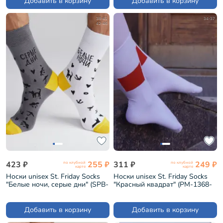
Добавить в корзину
Добавить в корзину
38-41
34-37
42-46
423 ₽
255 ₽
311 ₽
249 ₽
по клубной
по клубной
карте
карте
Носки unisex St. Friday Socks
Носки unisex St. Friday Socks
"Белые ночи, серые дни" (SPB-
"Красный квадрат" (РМ-1368-
1004-02)
02/11)
Добавить в корзину
Добавить в корзину