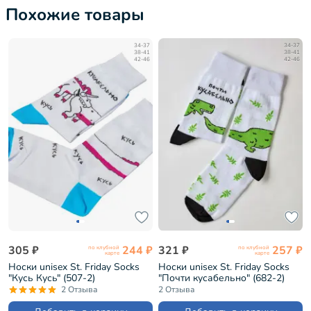
Похожие товары
34-37
34-37
38-41
38-41
42-46
42-46
305 ₽
244 ₽
321 ₽
257 ₽
по клубной
по клубной
карте
карте
Носки unisex St. Friday Socks
Носки unisex St. Friday Socks
"Кусь Кусь" (507-2)
"Почти кусабельно" (682-2)
2 Отзыва
2 Отзыва