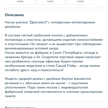
мало
мало
мало
Описание
Носки унисекс "Двигайся!" с интересным неповторимым
дизайном.
В составе мягкий гребенной хлопок с добавлением
полиамида и эластана, делающими изделия износостойкими
и эластичными. Не линяют и не выцветают при соблюдении
рекомендованных условий ухода.
Носки вяжутся на фабрике в Санкт-Петербурге, отсюда в
названии бренда и St. Создатели торговой марки помогают
нам разбавлять скучные офисные будни своими
необычными моделями в стиле Casual Friday - когда можно
ослабить дресс-код и повеселиться!
Модель средней длины с двойным бортом (манжетом
резинки) и с обычным швом на мыске - с ощутимым
уплотнением. Пара таких носков с индивидуальной
фабричной этикеткой поставляется в плотном транспортном
пакете.