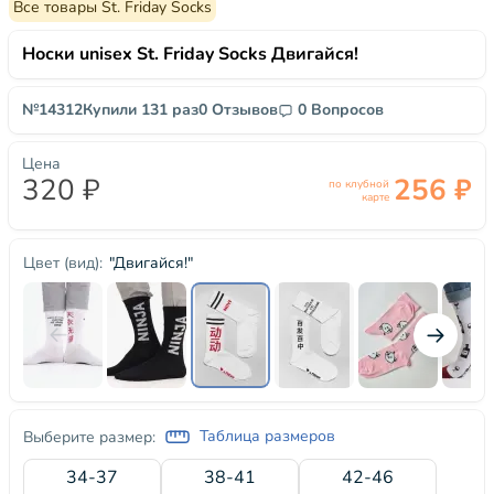
Все товары St. Friday Socks
Носки unisex St. Friday Socks Двигайся!
№14312
Купили 131 раз
0 Отзывов
0 Вопросов
Цена
320 ₽
256 ₽
по клубной
карте
"Двигайся!"
Цвет (вид):
Таблица размеров
Выберите размер:
34-37
38-41
42-46