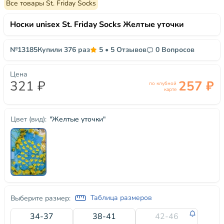
Все товары St. Friday Socks
Носки unisex St. Friday Socks Желтые уточки
№13185
Купили 376 раз
5
•
5 Отзывов
0 Вопросов
Цена
321 ₽
257 ₽
по клубной
карте
"Желтые уточки"
Цвет (вид):
Таблица размеров
Выберите размер:
34-37
38-41
42-46