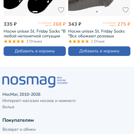
335 ₽
268 ₽
343 ₽
275 ₽
по клубной
по клубной
карте
карте
Носки unisex St. Friday Socks "В
Носки unisex St. Friday Socks
любой непонятной ситуации
"Все обожают розовых
вызывай сову" (573-19)
фламинго" (574-14)
2 Отзыва
1 Отзыв
Добавить в корзину
Добавить в корзину
НосМаг, 2010-2026
Интернет-магазин носков и нижнего
белья
Покупателям
Возврат и обмен