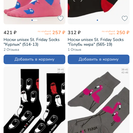
421 ₽
257 ₽
312 ₽
250 ₽
по клубной
по клубной
карте
карте
Носки unisex St. Friday Socks
Носки unisex St. Friday Socks
"Курлык" (514-13)
"Голубь мира" (565-19)
2 Отзыва
1 Отзыв
Добавить в корзину
Добавить в корзину
38-41
38-41
42-46
42-46