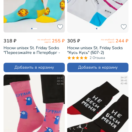
318 ₽
255 ₽
305 ₽
244 ₽
по клубной
по клубной
карте
карте
Носки unisex St. Friday Socks
Носки unisex St. Friday Socks
"Переезжайте в Петербург -
"Кусь Кусь" (507-2)
котики зовут!" (GR-1406-
2 Отзыва
25/08/19)
Добавить в корзину
Добавить в корзину
34-37
34-37
38-41
38-41
42-46
42-46