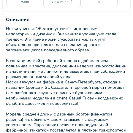
мало
в наличии: 4
Описание
Носки унисекс "Желтые уточки" с интересным
неповторимым дизайном. Знаменитая уточка уже стала
трендом. Эти яркие носки с узором из желтых утят
обязательно пригодятся для создания яркого и
запоминающегося повседневного образа.
В составе мягкий гребенной хлопок с добавлением
полиамида и эластана, делающими изделия износостойкими
и эластичными. Не линяют и не выцветают при соблюдении
рекомендованных условий ухода.
Носки вяжутся на фабрике в Санкт-Петербурге, отсюда в
названии бренда и St. Создатели торговой марки помогают
нам разбавлять скучные офисные будни своими
необычными моделями в стиле Casual Friday - когда можно
ослабить дресс-код и повеселиться!
Модель средней длины с двойным бортом (манжетом
резинки) и с обычным швом на мыске - с ощутимым
уплотнением. Пара таких носков с индивидуальной
фабричной этикеткой поставляется в плотном транспортном