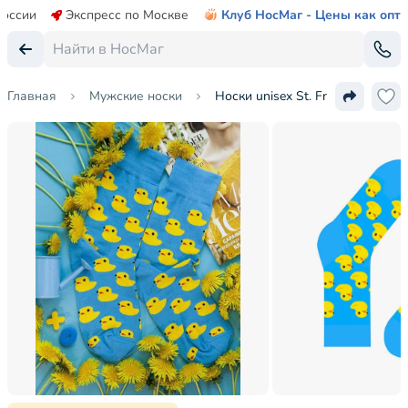
России
Экспресс по Москве
Клуб НосМаг - Цены как опт
Главная
Мужские носки
Носки unisex St. Friday Socks