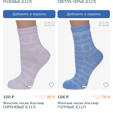
РОЗОВЫЕ (С117)
СВЕТЛО-СЕРЫЕ (С117)
Добавить в корзину
Добавить в корзину
21 (35-37)
23 (37-38)
25 (39-40)
25 (39-40)
100 ₽
80 ₽
106 ₽
78 ₽
по клубной
по клубной
карте
карте
Женские носки Альтаир
Женские носки Альтаир
СИРЕНЕВЫЕ (С117)
ГОЛУБЫЕ (С117)