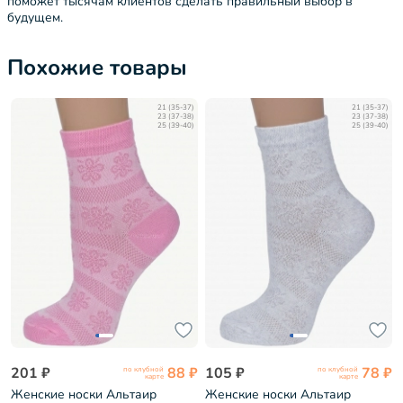
поможет тысячам клиентов сделать правильный выбор в
будущем.
Похожие товары
21 (35-37)
21 (35-37)
23 (37-38)
23 (37-38)
25 (39-40)
25 (39-40)
201 ₽
88 ₽
105 ₽
78 ₽
по клубной
по клубной
карте
карте
Женские носки Альтаир
Женские носки Альтаир