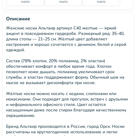
мало
мало
мало
Описание
Женские носки Альтаир артикул С40 желтые — яркий
акцент в повседневном гардеробе. Размерный ряд: 35–40,
длина стопы — 21–25 см. Жёлтый цвет добавляет
настроения и хорошо сочетается с денимом, белой и серой
одеждой.
Состав (78% хлопок, 20% полиамид, 2% эластан)
обеспечивает комфорт в любое время года. Хлопок
позволяет коже дышать, полиамид увеличивает срок
службы, а эластан поддерживает форму. Обычный шов на
мыске не вызывает дискомфорта при носке.
Жёлтые носки можно носить с кедами, слипонами или
мокасинами. Они подходят для прогулок, встреч с друзьями
и неформального офисного стиля. Цвет остаётся
насыщенным даже после стирок благодаря качественному
окрашиванию.
Бренд Альтаир производится в России, город Орск. Носки
рассчитаны на круглогодичное использование и легко