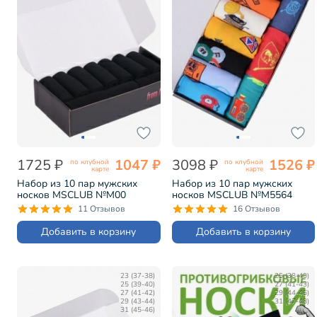
1725 ₽
1047 ₽
3098 ₽
1526 ₽
по клубной
по клубной
карте
карте
Набор из 10 пар мужских
Набор из 10 пар мужских
носков MSCLUB №М00
носков MSCLUB №М5564
черные (МС-ПН-01-10)
микс "СССР" (ВИ10-НМ5564)
11 Отзывов
16 Отзывов
Добавить в корзину
Добавить в корзину
23 (37-38)
25 (38-40)
25 (39-40)
27 (41-43)
27 (41-42)
29 (44-46)
29 (43-44)
31 (47-48)
31 (45-46)