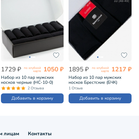
33 (48-49)
1729 ₽
1050 ₽
1895 ₽
1217 ₽
по клубной
по клубной
карте
карте
Набор из 10 пар мужских
Набор из 10 пар мужских
носков черные (НС-10-0)
носков Брестские (БЧК)
черные (БРЕСТ-10К2122)
2 Отзыва
1 Отзыв
Добавить в корзину
Добавить в корзину
м лицам
Контакты