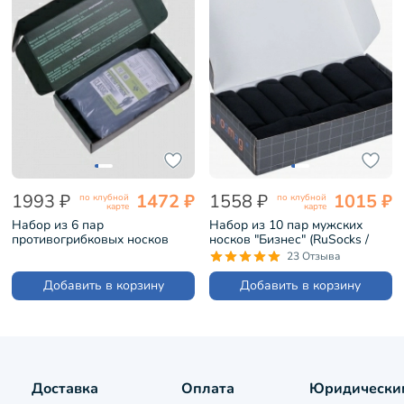
1993 ₽
1472 ₽
1558 ₽
1015 ₽
по клубной
по клубной
карте
карте
Набор из 6 пар
Набор из 10 пар мужских
противогрибковых носков
носков "Бизнес" (RuSocks /
Гигиена-грибок "Классик"
Орудьевский трикотаж)
23 Отзыва
ЧЕРНЫЕ (H419-6)
черные (РуС-10)
Добавить в корзину
Добавить в корзину
Доставка
Оплата
Юридически