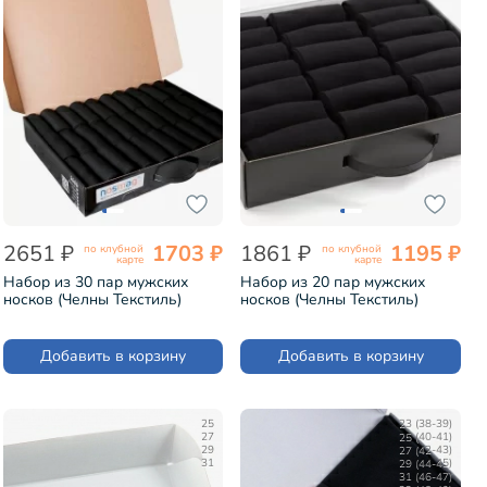
2651 ₽
1703 ₽
1861 ₽
1195 ₽
по клубной
по клубной
карте
карте
Набор из 30 пар мужских
Набор из 20 пар мужских
носков (Челны Текстиль)
носков (Челны Текстиль)
черные (TL52-30)
черные (TL52-20)
Добавить в корзину
Добавить в корзину
25
23 (38-39)
27
25 (40-41)
29
27 (42-43)
31
29 (44-45)
31 (46-47)