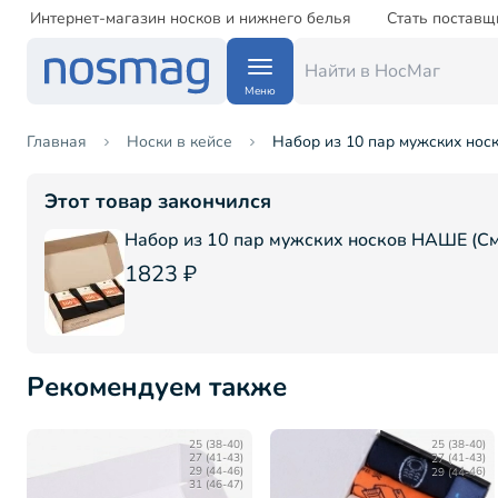
Интернет-магазин носков и нижнего белья
Стать поставщ
Меню
Главная
Носки в кейсе
Набор из 10 пар мужских нос
Этот товар закончился
Набор из 10 пар мужских носков НАШЕ (С
1823 ₽
Рекомендуем также
25 (38-40)
25 (38-40)
27 (41-43)
27 (41-43)
29 (44-46)
29 (44-46)
31 (46-47)