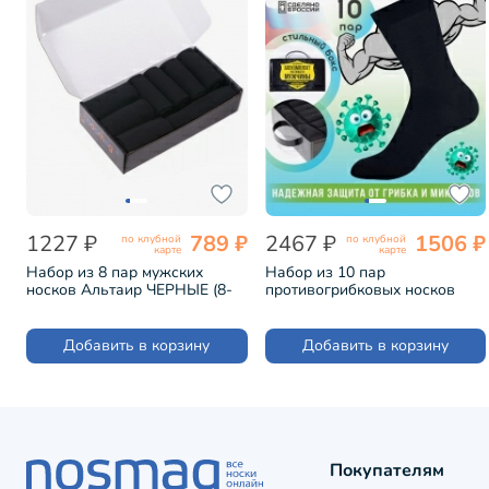
1227 ₽
789 ₽
2467 ₽
1506 ₽
по клубной
по клубной
карте
карте
Набор из 8 пар мужских
Набор из 10 пар
носков Альтаир ЧЕРНЫЕ (8-
противогрибковых носков
H226)
Гигиена-грибок "Боекомплект
настоящего мужчины"
ЧЕРНЫЙ (ST5738)
Добавить в корзину
Добавить в корзину
Покупателям