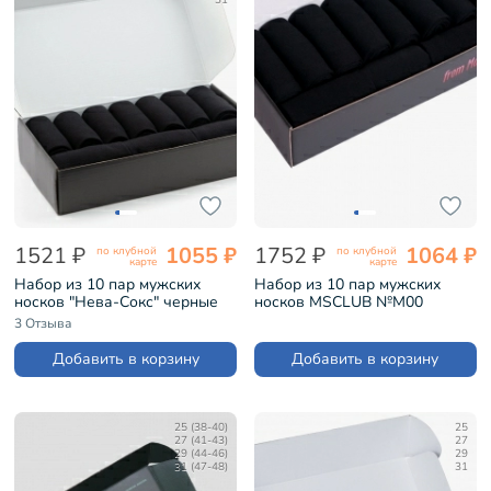
31
1521 ₽
1055 ₽
1752 ₽
1064 ₽
по клубной
по клубной
карте
карте
Набор из 10 пар мужских
Набор из 10 пар мужских
носков "Нева-Сокс" черные
носков MSCLUB №М00
(НС-10-0В)
черные (МС-ПН-01-10)
3 Отзыва
Добавить в корзину
Добавить в корзину
25 (38-40)
25
27 (41-43)
27
29 (44-46)
29
31 (47-48)
31