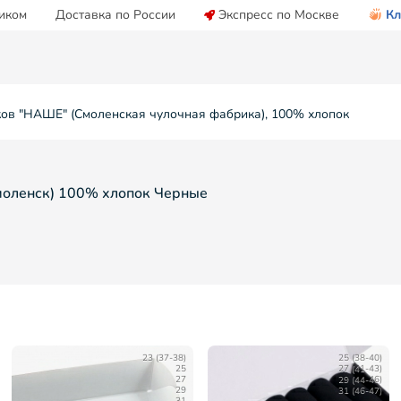
иком
Доставка по России
Экспресс по Москве
Кл
ков "НАШЕ" (Смоленская чулочная фабрика), 100% хлопок
моленск) 100% хлопок Черные
23 (37-38)
25 (38-40)
25
27 (41-43)
27
29 (44-46)
29
31 (46-47)