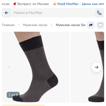
России
Экспресс по Москве
Клуб НосМаг - Цены как опт
Главная
Мужские носки
Мужские носки Sergio Di Calze
1 из 6