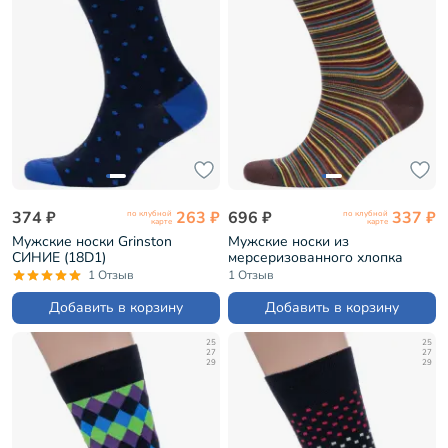
374 ₽
263 ₽
696 ₽
337 ₽
по клубной
по клубной
карте
карте
Мужские носки Grinston
Мужские носки из
СИНИЕ (18D1)
мерсеризованного хлопка
Sergio Di Calze КОРИЧНЕВЫЕ
1 Отзыв
1 Отзыв
(16SC3)
Добавить в корзину
Добавить в корзину
25
25
27
27
29
29