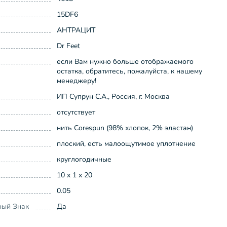
15DF6
АНТРАЦИТ
Dr Feet
если Вам нужно больше отображаемого
остатка, обратитесь, пожалуйста, к нашему
менеджеру!
ИП Супрун С.А., Россия, г. Москва
отсутствует
нить Corespun (98% хлопок, 2% эластан)
плоский, есть малоощутимое уплотнение
круглогодичные
10 x 1 x 20
0.05
ный Знак
Да