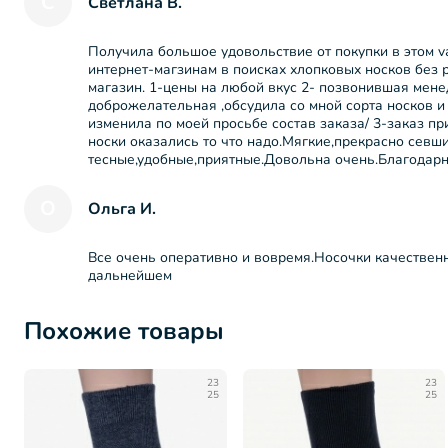
С
Светлана В.
Получила большое удовольствие от покупки в этом vа
интернет-магзинам в поисках хлопковых носков без р
магазин. 1-цены на любой вкус 2- позвонившая мене
доброжелательная ,обсудила со мной сорта носков и 
изменила по моей просьбе состав заказа/ 3-заказ пр
носки оказались то что надо.Мягкие,прекрасно севши
тесные,удобные,приятные.Довольна очень.Благодар
О
Ольга И.
Все очень оперативно и вовремя.Носочки качественн
дальнейшем
Похожие товары
23
23
25
25