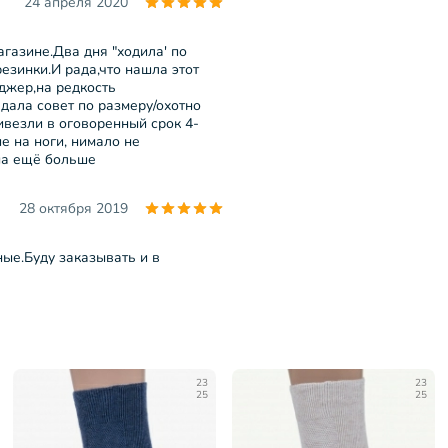
24 апреля 2020
газине.Два дня "ходила' по
езинки.И рада,что нашла этот
джер,на редкость
дала совет по размеру/охотно
ивезли в оговоренный срок 4-
е на ноги, нимало не
на ещё больше
28 октября 2019
ые.Буду заказывать и в
23
23
25
25