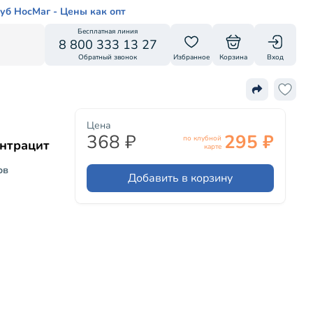
уб НосМаг - Цены как опт
Бесплатная линия
8 800 333 13 27
Обратный звонок
Избранное
Корзина
Вход
Цена
368 ₽
295 ₽
по клубной
Антрацит
карте
ов
Добавить в корзину