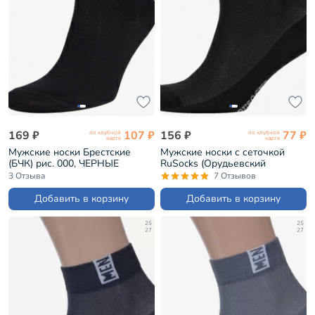
169 ₽
107 ₽
156 ₽
77 ₽
по клубной
по клубной
карте
карте
Мужские носки Брестские
Мужские носки с сеточкой
(БЧК) рис. 000, ЧЕРНЫЕ
RuSocks (Орудьевский
(14С2124)
трикотаж) ЧЕРНЫЕ (М-2211)
3 Отзыва
7 Отзывов
Добавить в корзину
Добавить в корзину
25
25
27
27