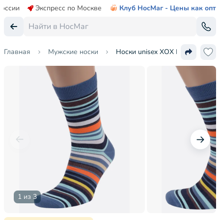
России
Экспресс по Москве
Клуб НосМаг - Цены как опт
Главная
Мужские носки
Носки unisex ХОХ FANTASY
1 из 3