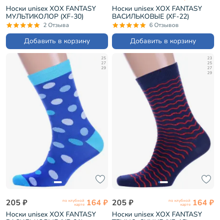
Носки unisex ХОХ FANTASY
Носки unisex ХОХ FANTASY
МУЛЬТИКОЛОР (XF-30)
ВАСИЛЬКОВЫЕ (XF-22)
2 Отзыва
6 Отзывов
Добавить в корзину
Добавить в корзину
25
23
27
25
29
27
29
205 ₽
164 ₽
205 ₽
164 ₽
по клубной
по клубной
карте
карте
Носки unisex ХОХ FANTASY
Носки unisex ХОХ FANTASY