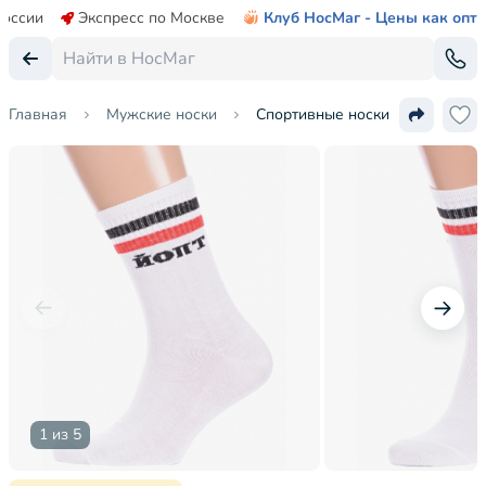
России
Экспресс по Москве
Клуб НосМаг - Цены как опт
Главная
Мужские носки
Спортивные носки Hobby Line
1 из 5