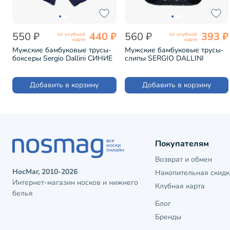
550 ₽
440 ₽
560 ₽
393 ₽
по клубной
по клубной
карте
карте
Мужские бамбуковые трусы-
Мужские бамбуковые трусы-
боксеры Sergio Dallini СИНИЕ
слипы SERGIO DALLINI
(SG2950-2)
ЧЕРНЫЕ (SG2932-1)
Добавить в корзину
Добавить в корзину
Покупателям
Возврат и обмен
НосМаг, 2010-2026
Накопительная скидк
Интернет-магазин носков и нижнего
Клубная карта
белья
Блог
Бренды