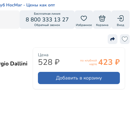
уб НосМаг - Цены как опт
Бесплатная линия
8 800 333 13 27
Обратный звонок
Избранное
Корзина
Вход
Цена
528 ₽
423 ₽
по клубной
io Dallini
карте
Добавить в корзину