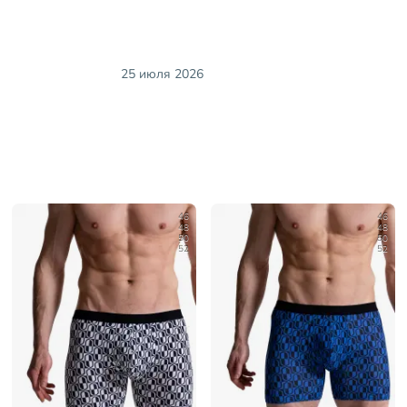
25 июля 2026
46
46
48
48
50
50
52
52