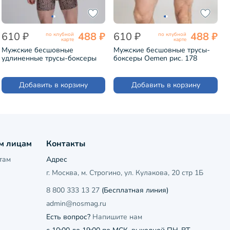
610 ₽
488 ₽
610 ₽
488 ₽
по клубной
по клубной
карте
карте
Мужские бесшовные
Мужские бесшовные трусы-
удлиненные трусы-боксеры
боксеры Oemen рис. 178
Oemen рис. 068
САЛАТОВЫЕ (MB178)
КОРИЧНЕВЫЕ (MB068)
Добавить в корзину
Добавить в корзину
м лицам
Контакты
там
Адрес
г. Москва, м. Строгино, ул. Кулакова, 20 стр 1Б
8 800 333 13 27
(Бесплатная линия)
admin@nosmag.ru
Есть вопрос?
Напишите нам