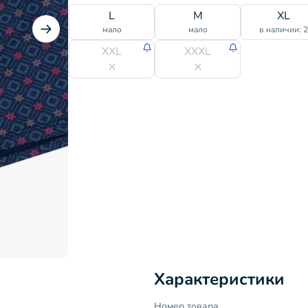
L
M
XL
мало
мало
в наличии: 
XXL
XXXL
Характеристики
Номер товара