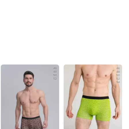
46
46
48
48
50
50
52
52
54