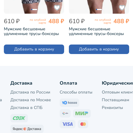
610 ₽
488 ₽
610 ₽
488 ₽
по клубной
по клубной
карте
карте
Мужские бесшовные
Мужские бесшовные
удлиненные трусы-боксеры
удлиненные трусы-боксеры
Oemen рис. 062 БЕЛО-СИНИЕ
Oemen рис. 064 ЧЕРНО-
(MB062)
СИНИЕ (MB064)
Добавить в корзину
Добавить в корзину
Доставка
Оплата
Юридически
Доставка по России
Способы оплаты
Оптовым клиен
а
Доставка по Москве
Поставщикам
Доставка в СПБ
Реквизиты