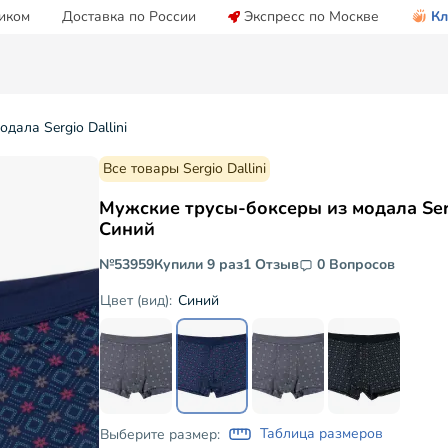
иком
Доставка по России
Экспресс по Москве
Кл
дала Sergio Dallini
Все товары Sergio Dallini
Мужские трусы-боксеры из модала Serg
Синий
№53959
Купили 9 раз
1 Отзыв
0 Вопросов
Синий
Цвет (вид):
Таблица размеров
Выберите размер: