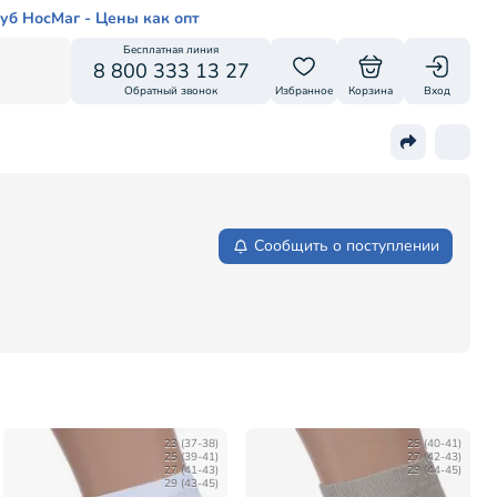
уб НосМаг - Цены как опт
Бесплатная линия
8 800 333 13 27
Обратный звонок
Избранное
Корзина
Вход
Сообщить о поступлении
23 (37-38)
25 (40-41)
25 (39-41)
27 (42-43)
27 (41-43)
29 (44-45)
29 (43-45)