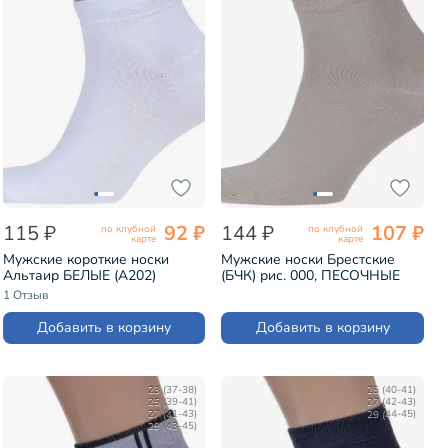
115 ₽
92 ₽
144 ₽
107 ₽
по клубной
по клубной
карте
карте
Мужские короткие носки
Мужские носки Брестские
Альтаир БЕЛЫЕ (А202)
(БЧК) рис. 000, ПЕСОЧНЫЕ
(14С2124)
1 Отзыв
Добавить в корзину
Добавить в корзину
23 (37-38)
25 (40-41)
25 (39-41)
27 (42-43)
27 (41-43)
29 (44-45)
29 (43-45)