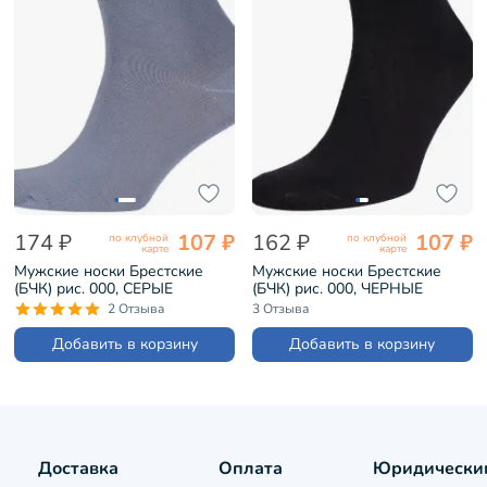
174 ₽
107 ₽
162 ₽
107 ₽
по клубной
по клубной
карте
карте
Мужские носки Брестские
Мужские носки Брестские
(БЧК) рис. 000, СЕРЫЕ
(БЧК) рис. 000, ЧЕРНЫЕ
(14С2124)
(14С2124)
2 Отзыва
3 Отзыва
Добавить в корзину
Добавить в корзину
Доставка
Оплата
Юридически