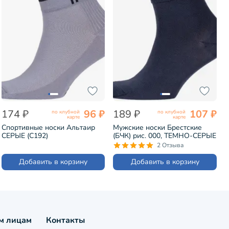
174 ₽
96 ₽
189 ₽
107 ₽
по клубной
по клубной
карте
карте
Спортивные носки Альтаир
Мужские носки Брестские
СЕРЫЕ (С192)
(БЧК) рис. 000, ТЕМНО-СЕРЫЕ
(14С2124)
2 Отзыва
Добавить в корзину
Добавить в корзину
м лицам
Контакты