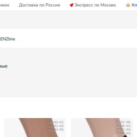
иком
Доставка по России
Экспресс по Москве
Кл
ENZline
вые
25 (40-41)
23 (37-38)
27 (42-43)
25 (39-41)
29 (44-45)
27 (41-43)
29 (43-45)