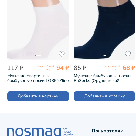
117 ₽
94 ₽
85 ₽
68 ₽
по клубной
по клубной
карте
карте
Мужские спортивные
Мужские бамбуковые носки
бамбуковые носки LORENZline
RuSocks (Орудьевский
БЕЛЫЕ (Н19)
трикотаж) ТЕМНО-СИНИЕ
(М-241)
Добавить в корзину
Добавить в корзину
Покупателям