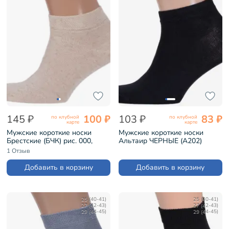
145 ₽
100 ₽
103 ₽
83 ₽
по клубной
по клубной
карте
карте
Мужские короткие носки
Мужские короткие носки
Брестские (БЧК) рис. 000,
Альтаир ЧЕРНЫЕ (А202)
НАТУРАЛЬНЫЕ (15С2612)
1 Отзыв
Добавить в корзину
Добавить в корзину
25 (40-41)
25 (40-41)
27 (42-43)
27 (42-43)
29 (44-45)
29 (44-45)