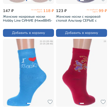
147 ₽
118 ₽
123 ₽
99 ₽
по клубной
по клубной
карте
карте
Женские махровые носки
Женские носки с махровой
Hobby Line СИНИЕ (Нжм8845-
стопой Альтаир СЕРЫЕ с
04-01)
синим (С26)
Добавить в корзину
Добавить в корзину
21-23 (35-38)
23
23-25 (38-40)