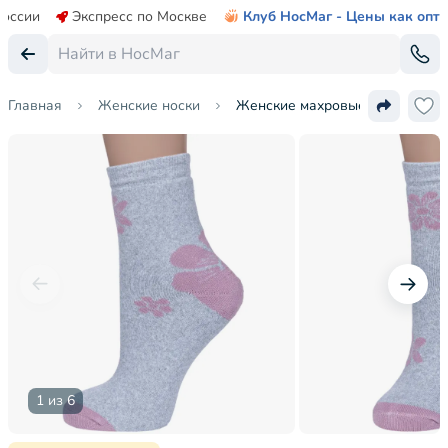
России
Экспресс по Москве
Клуб НосМаг - Цены как опт
Главная
Женские носки
Женские махровые носки Альт
1 из 6