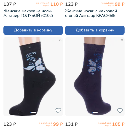
137 ₽
110 ₽
123 ₽
99 ₽
по клубной
по клубной
карте
карте
Женские махровые носки
Женские носки с махровой
Альтаир ГОЛУБОЙ (С102)
стопой Альтаир КРАСНЫЕ
(С26)
Добавить в корзину
Добавить в корзину
21
21
123 ₽
99 ₽
131 ₽
105 ₽
по клубной
по клубной
карте
карте