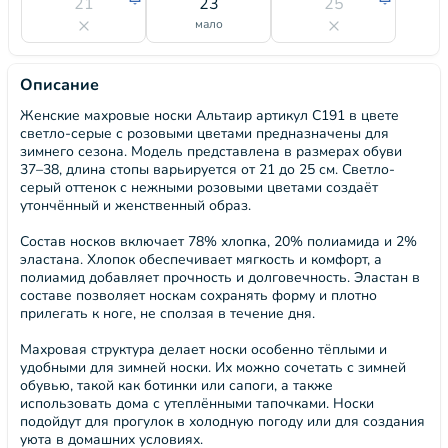
21
23
25
мало
Описание
Женские махровые носки Альтаир артикул С191 в цвете
светло-серые с розовыми цветами предназначены для
зимнего сезона. Модель представлена в размерах обуви
37–38, длина стопы варьируется от 21 до 25 см. Светло-
серый оттенок с нежными розовыми цветами создаёт
утончённый и женственный образ.
Состав носков включает 78% хлопка, 20% полиамида и 2%
эластана. Хлопок обеспечивает мягкость и комфорт, а
полиамид добавляет прочность и долговечность. Эластан в
составе позволяет носкам сохранять форму и плотно
прилегать к ноге, не сползая в течение дня.
Махровая структура делает носки особенно тёплыми и
удобными для зимней носки. Их можно сочетать с зимней
обувью, такой как ботинки или сапоги, а также
использовать дома с утеплёнными тапочками. Носки
подойдут для прогулок в холодную погоду или для создания
уюта в домашних условиях.