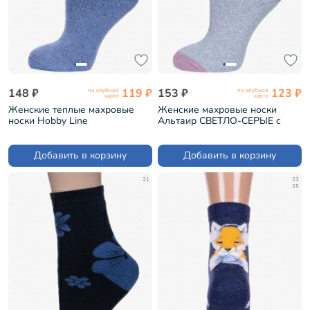
148 ₽
119 ₽
153 ₽
123 ₽
по клубной
по клубной
карте
карте
Женские теплые махровые
Женские махровые носки
носки Hobby Line
Альтаир СВЕТЛО-СЕРЫЕ с
ДЖИНСОВЫЕ (Нжамв6008-9)
розовыми цветами (С191)
Добавить в корзину
Добавить в корзину
21
23
25