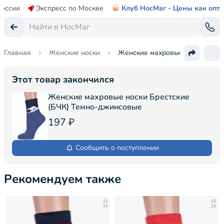
России
Экспресс по Москве
Клуб НосМаг - Цены как опт
Главная
Женские носки
Женские махровые носки Брест
Этот товар закончился
Женские махровые носки Брестские
(БЧК) Темно-джинсовые
197 ₽
Сообщить о поступлении
Рекомендуем также
23
23
25
25