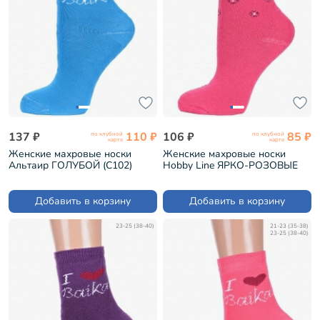
137 ₽
110 ₽
106 ₽
85 ₽
по клубной
по клубной
карте
карте
Женские махровые носки
Женские махровые носки
Альтаир ГОЛУБОЙ (С102)
Hobby Line ЯРКО-РОЗОВЫЕ
(Нжм8833-2)
Добавить в корзину
Добавить в корзину
23-25 (38-40)
21-23 (35-38)
23-25 (38-40)