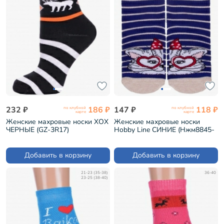
232 ₽
186 ₽
147 ₽
118 ₽
по клубной
по клубной
карте
карте
Женские махровые носки ХОХ
Женские махровые носки
ЧЕРНЫЕ (GZ-3R17)
Hobby Line СИНИЕ (Нжм8845-
04-01)
Добавить в корзину
Добавить в корзину
21-23 (35-38)
36-40
23-25 (38-40)