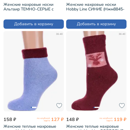
Женские махровые носки
Женские махровые носки
Альтаир ТЕМНО-СЕРЫЕ с
Hobby Line СИНИЕ (Нжм8845-
зелеными полосками (С186)
04-01)
Добавить в корзину
Добавить в корзину
36-40
36-40
158 ₽
127 ₽
148 ₽
119 ₽
по клубной
по клубной
карте
карте
Женские теплые махровые
Женские теплые махровые