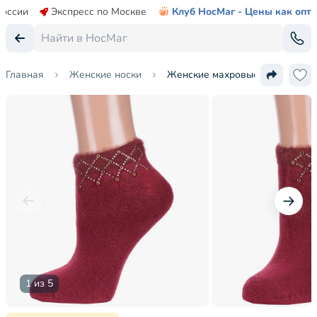
России
Экспресс по Москве
Клуб НосМаг - Цены как опт
Главная
Женские носки
Женские махровые носки Hobby
1 из 5