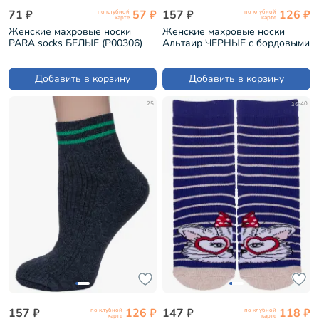
71 ₽
57 ₽
157 ₽
126 ₽
по клубной
по клубной
карте
карте
Женские махровые носки
Женские махровые носки
PARA socks БЕЛЫЕ (P00306)
Альтаир ЧЕРНЫЕ с бордовыми
полосками (С186)
Добавить в корзину
Добавить в корзину
25
36-40
157 ₽
126 ₽
147 ₽
118 ₽
по клубной
по клубной
карте
карте