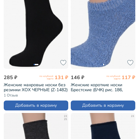
285 ₽
131 ₽
146 ₽
117 ₽
по клубной
по клубной
карте
карте
Женские махровые носки без
Женские короткие носки
резинки ХОХ ЧЕРНЫЕ (Z-1482)
Брестские (БЧК) рис. 186,
ДЖИНС (18С1419)
1 Отзыв
Добавить в корзину
Добавить в корзину
23
23
25