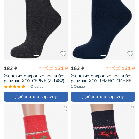
183 ₽
131 ₽
163 ₽
131 ₽
по клубной
по клубной
карте
карте
Женские махровые носки без
Женские махровые носки без
резинки ХОХ СЕРЫЕ (Z-1482)
резинки ХОХ ТЕМНО-СИНИЕ
(Z-1482)
4 Отзыва
1 Отзыв
Добавить в корзину
Добавить в корзину
23
23
25