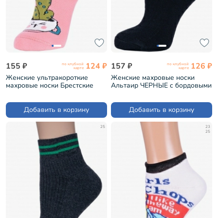
155 ₽
124 ₽
157 ₽
126 ₽
по клубной
по клубной
карте
карте
Женские ультракороткие
Женские махровые носки
махровые носки Брестские
Альтаир ЧЕРНЫЕ с бордовыми
(БЧК) рис. 386, СВЕТЛО-
полосками (С186)
ПЕРСИКОВЫЕ (20С1430)
Добавить в корзину
Добавить в корзину
25
23
25