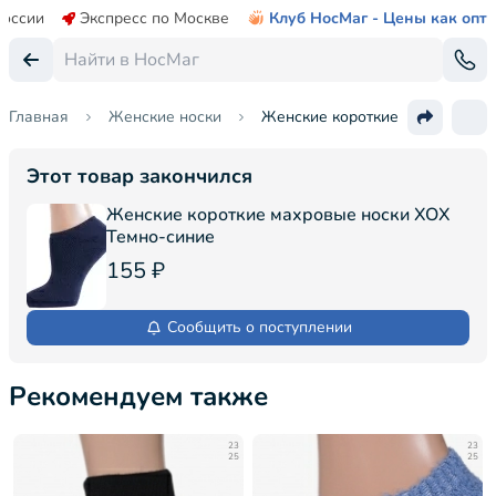
России
Экспресс по Москве
Клуб НосМаг - Цены как опт
Главная
Женские носки
Женские короткие махровые н
Этот товар закончился
Женские короткие махровые носки ХОХ
Темно-синие
155 ₽
Сообщить о поступлении
Рекомендуем также
23
23
25
25