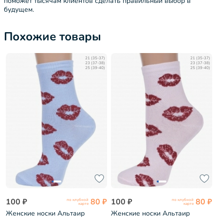
поможет тысячам клиентов сделать правильный выбор в
будущем.
Похожие товары
21 (35-37)
21 (35-37)
23 (37-38)
23 (37-38)
25 (39-40)
25 (39-40)
100 ₽
80 ₽
100 ₽
80 ₽
по клубной
по клубной
карте
карте
Женские носки Альтаир
Женские носки Альтаир