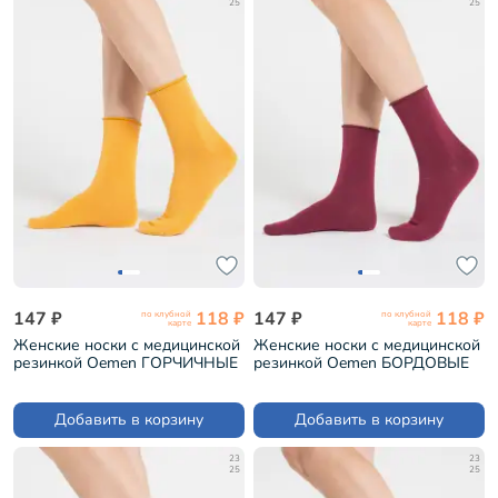
25
25
147 ₽
118 ₽
147 ₽
118 ₽
по клубной
по клубной
карте
карте
Женские носки с медицинской
Женские носки с медицинской
резинкой Oemen ГОРЧИЧНЫЕ
резинкой Oemen БОРДОВЫЕ
(FD-5)
(FD-5)
Добавить в корзину
Добавить в корзину
23
23
25
25