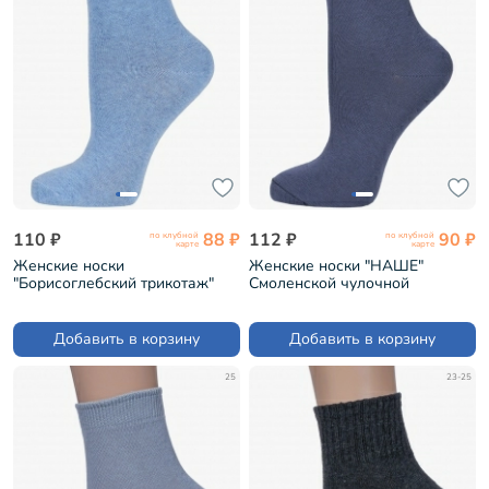
110 ₽
88 ₽
112 ₽
90 ₽
по клубной
по клубной
карте
карте
Женские носки
Женские носки "НАШЕ"
"Борисоглебский трикотаж"
Смоленской чулочной
№4 ГОЛУБЫЕ МЕЛАНЖ (6С49)
фабрики рис. 1, АНТРАЦИТ
№53-1 (2С7)
Добавить в корзину
Добавить в корзину
25
23-25