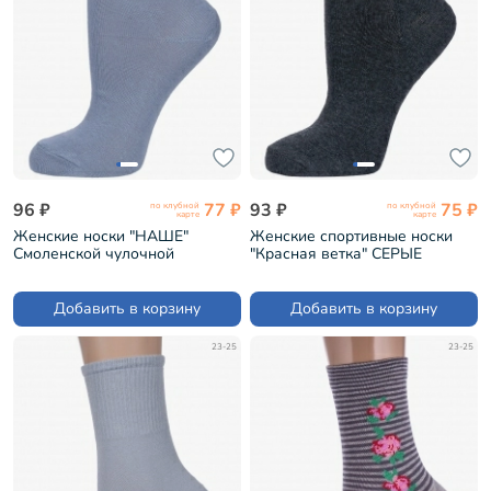
96 ₽
77 ₽
93 ₽
75 ₽
по клубной
по клубной
карте
карте
Женские носки "НАШЕ"
Женские спортивные носки
Смоленской чулочной
"Красная ветка" СЕРЫЕ
фабрики рис. 1, СЕРЕБРИСТО-
(С-1218)
СЕРЫЕ №54 (2С7)
Добавить в корзину
Добавить в корзину
23-25
23-25