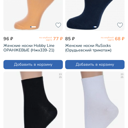
96 ₽
77 ₽
85 ₽
68 ₽
по клубной
по клубной
карте
карте
Женские носки Hobby Line
Женские носки RuSocks
ОРАНЖЕВЫЕ (Нжх339-21)
(Орудьевский трикотаж)
ТЕМНО-СИНИЕ (С-420)
Добавить в корзину
Добавить в корзину
23
23
25
25