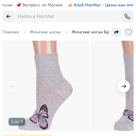
России
Экспресс по Москве
Клуб НосМаг - Цены как опт
Главная
Женские носки
Женские носки Брестские (БЧК
1 из 5