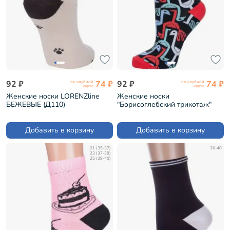
92 ₽
74 ₽
92 ₽
74 ₽
по клубной
по клубной
карте
карте
Женские носки LORENZline
Женские носки
БЕЖЕВЫЕ (Д110)
"Борисоглебский трикотаж"
ЧЕРНЫЕ (6СК)
Добавить в корзину
Добавить в корзину
21 (35-37)
36-40
23 (37-38)
25 (39-40)