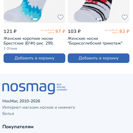
121 ₽
97 ₽
103 ₽
83 ₽
по клубной
по клубной
карте
карте
Женские короткие носки
Женские носки
Брестские (БЧК) рис. 299,
"Борисоглебский трикотаж"
БЕЛЫЕ (14С1101)
№1 БЕЛЫЕ (6С1008)
1 Отзыв
Добавить в корзину
Добавить в корзину
НосМаг, 2010-2026
Интернет-магазин носков и нижнего
белья
Покупателям