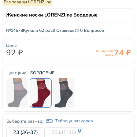
Все товары LORENZline
Женские носки LORENZline Бордовые
№14578
Купили 62 раз
0 Отзывов
0 Вопросов
Цена
92 ₽
74 ₽
по клубной
карте
БОРДОВЫЕ
Цвет (вид):
Таблица размеров
Выберите размер:
23 (36-37)
25 (37-38)