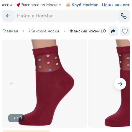
России
Экспресс по Москве
Клуб НосМаг - Цены как опт
Главная
Женские носки
Женские носки LORENZline
1 из 3