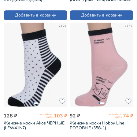
(НЖ19)
Добавить в корзину
Добавить в корзину
23-25
36-40
128 ₽
103 ₽
92 ₽
74 ₽
по клубной
по клубной
карте
карте
Женские носки Akos ЧЕРНЫЕ
Женские носки Hobby Line
(LFW41N7)
РОЗОВЫЕ (358-1)