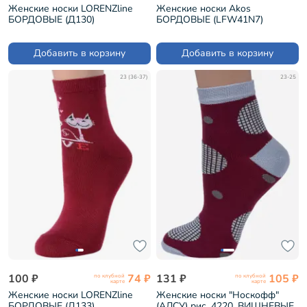
Женские носки LORENZline
Женские носки Akos
БОРДОВЫЕ (Д130)
БОРДОВЫЕ (LFW41N7)
Добавить в корзину
Добавить в корзину
23 (36-37)
23-25
100 ₽
74 ₽
131 ₽
105 ₽
по клубной
по клубной
карте
карте
Женские носки LORENZline
Женские носки "Носкофф"
БОРДОВЫЕ (Д133)
(АЛСУ) рис. 4220, ВИШНЕВЫЕ