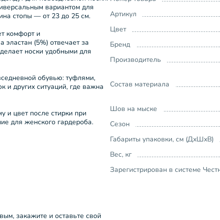
ниверсальным вариантом для
Артикул
ина стопы — от 23 до 25 см.
Цвет
ет комфорт и
а эластан (5%) отвечает за
Бренд
 делает носки удобными для
Производитель
вседневной обувью: туфлями,
Состав материала
к и других ситуаций, где важна
Шов на мыске
у и цвет после стирки при
ие для женского гардероба.
Сезон
Габариты упаковки, см (ДхШхВ)
Вес, кг
Зарегистрирован в системе Чест
рвым, закажите и оставьте свой