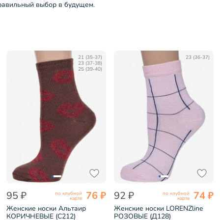
правильный выбор в будущем.
21 (35-37)
23 (36-37)
23 (37-38)
25 (39-40)
95 ₽
76 ₽
92 ₽
74 ₽
по клубной
по клубной
карте
карте
Женские носки Альтаир
Женские носки LORENZline
КОРИЧНЕВЫЕ (С212)
РОЗОВЫЕ (Д128)