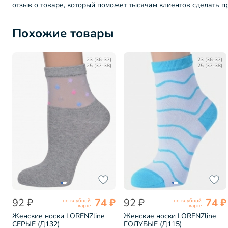
отзыв о товаре, который поможет тысячам клиентов сделать 
Похожие товары
23 (36-37)
23 (36-37)
25 (37-38)
25 (37-38)
92 ₽
74 ₽
92 ₽
74 ₽
по клубной
по клубной
карте
карте
Женские носки LORENZline
Женские носки LORENZline
СЕРЫЕ (Д132)
ГОЛУБЫЕ (Д115)