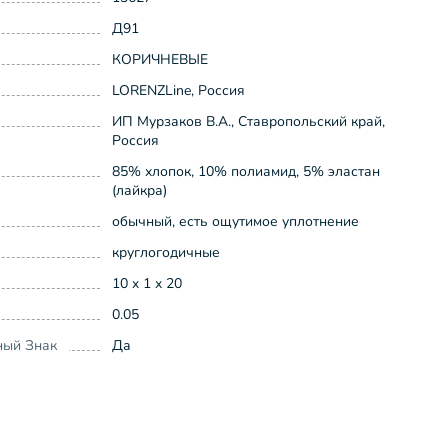
Д91
КОРИЧНЕВЫЕ
LORENZLine, Россия
ИП Мурзаков В.А., Ставропольский край,
Россия
85% хлопок, 10% полиамид, 5% эластан
(лайкра)
обычный, есть ощутимое уплотнение
круглогодичные
10 x 1 x 20
0.05
ный Знак
Да