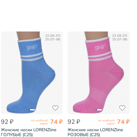
23 (36-37)
23 (36-37)
25 (37-38)
25 (37-38)
92 ₽
74 ₽
92 ₽
74 ₽
по клубной
по клубной
карте
карте
Женские носки LORENZline
Женские носки LORENZline
ГОЛУБЫЕ (С25)
РОЗОВЫЕ (С25)