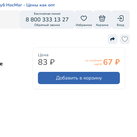
уб НосМаг - Цены как опт
Бесплатная линия
8 800 333 13 27
Обратный звонок
Избранное
Корзина
Вход
Цена
83 ₽
67 ₽
по клубной
е
карте
Добавить в корзину