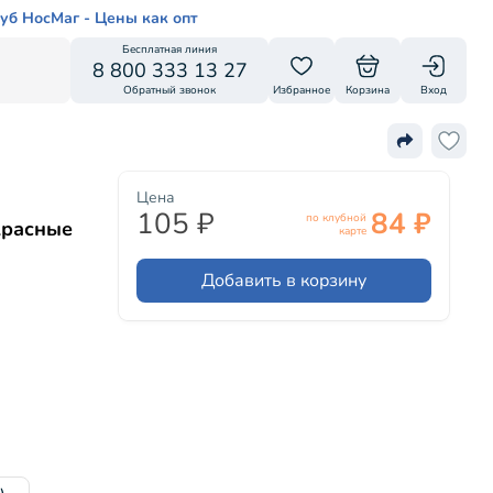
уб НосМаг - Цены как опт
Бесплатная линия
8 800 333 13 27
Обратный звонок
Избранное
Корзина
Вход
Цена
105 ₽
84 ₽
по клубной
красные
карте
Добавить в корзину