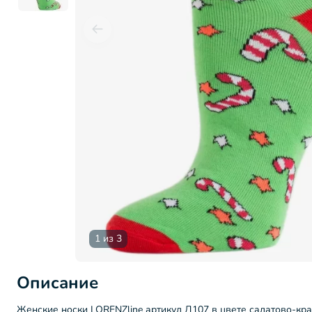
1 из 3
Описание
Женские носки LORENZline артикул Д107 в цвете салатово-кр