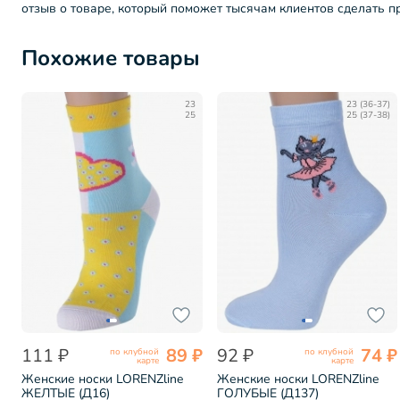
отзыв о товаре, который поможет тысячам клиентов сделать 
Похожие товары
23
23 (36-37)
25
25 (37-38)
111 ₽
89 ₽
92 ₽
74 ₽
по клубной
по клубной
карте
карте
Женские носки LORENZline
Женские носки LORENZline
ЖЕЛТЫЕ (Д16)
ГОЛУБЫЕ (Д137)