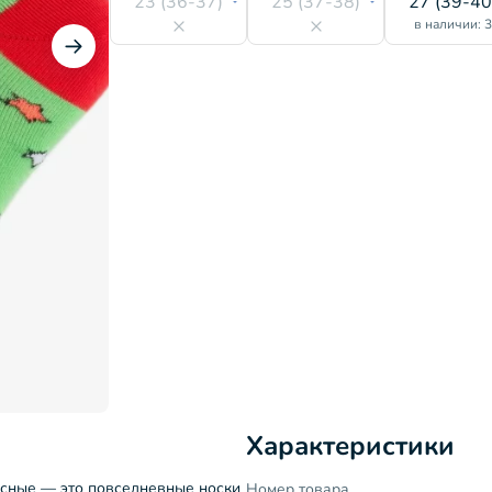
23 (36-37)
25 (37-38)
27 (39-40
в наличии: 
Характеристики
асные — это повседневные носки
Номер товара