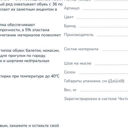
й ряд охватывает обувь с 36 по
Артикул
делает их заметным акцентом в
Цвет
опка обеспечивают
Бренд
прочности, а 5% эластана
Производитель
сочетание материалов позволяет
Состав материала
ипов обуви: балеток, мокасин,
для прогулок по городу.
ми и шортами нейтральных
Шов на мыске
Сезон
тирка при температуре до 40°C
Габариты упаковки, см (ДхШхВ)
Вес, кг
Зарегистрирован в системе Чест
рвым, закажите и оставьте свой