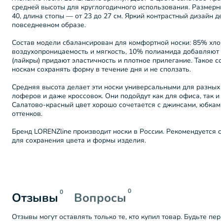
средней высоты для круглогодичного использования. Размерны
40, длина стопы — от 23 до 27 см. Яркий контрастный дизайн 
повседневном образе.
Состав модели сбалансирован для комфортной носки: 85% хл
воздухопроницаемость и мягкость, 10% полиамида добавляют 
(лайкры) придают эластичность и плотное прилегание. Такое 
носкам сохранять форму в течение дня и не сползать.
Средняя высота делает эти носки универсальными для разных т
лоферов и даже кроссовок. Они подойдут как для офиса, так и 
Салатово-красный цвет хорошо сочетается с джинсами, юбка
оттенков.
Бренд LORENZline производит носки в России. Рекомендуется с
для сохранения цвета и формы изделия.
0
0
Отзывы
Вопросы
Отзывы могут оставлять только те, кто купил товар. Будьте пе