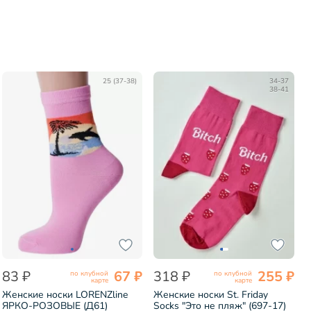
25 (37-38)
34-37
38-41
83 ₽
67 ₽
318 ₽
255 ₽
по клубной
по клубной
карте
карте
Женские носки LORENZline
Женские носки St. Friday
ЯРКО-РОЗОВЫЕ (Д61)
Socks "Это не пляж" (697-17)