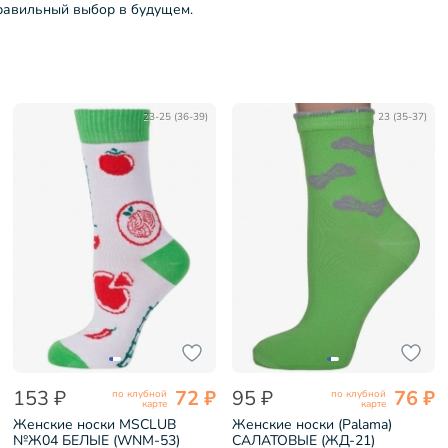
правильный выбор в будущем.
23-25 (36-39)
23 (35-37)
153 ₽
72 ₽
95 ₽
76 ₽
по клубной
по клубной
карте
карте
Женские носки MSCLUB
Женские носки (Palama)
№Ж04 БЕЛЫЕ (WNM-53)
САЛАТОВЫЕ (ЖД-21)