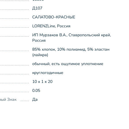
Д107
САЛАТОВО-КРАСНЫЕ
LORENZLine, Россия
ИП Мурзаков В.А., Ставропольский край,
Россия
85% хлопок, 10% полиамид, 5% эластан
(лайкра)
обычный, есть ощутимое уплотнение
круглогодичные
10 x 1 x 20
0.05
ный Знак
Да