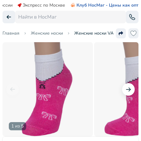
России
Экспресс по Москве
Клуб НосМаг - Цены как опт
Главная
Женские носки
Женские носки VASILINA
1 из 5