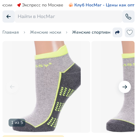
России
Экспресс по Москве
Клуб НосМаг - Цены как опт
Главная
Женские носки
Женские спортивные носки "Кр
1 из 5