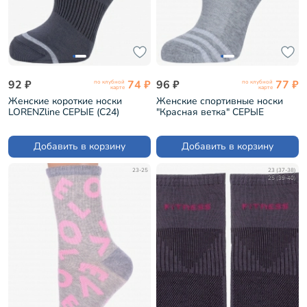
92 ₽
74 ₽
96 ₽
77 ₽
по клубной
по клубной
карте
карте
Женские короткие носки
Женские спортивные носки
LORENZline СЕРЫЕ (С24)
"Красная ветка" СЕРЫЕ
(С-1270)
Добавить в корзину
Добавить в корзину
23-25
23 (37-38)
25 (39-40)