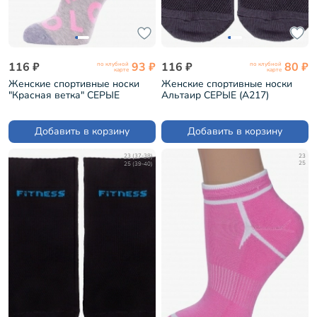
116 ₽
93 ₽
116 ₽
80 ₽
по клубной
по клубной
карте
карте
Женские спортивные носки
Женские спортивные носки
"Красная ветка" СЕРЫЕ
Альтаир СЕРЫЕ (А217)
(С-2201)
Добавить в корзину
Добавить в корзину
23 (37-38)
23
25 (39-40)
25