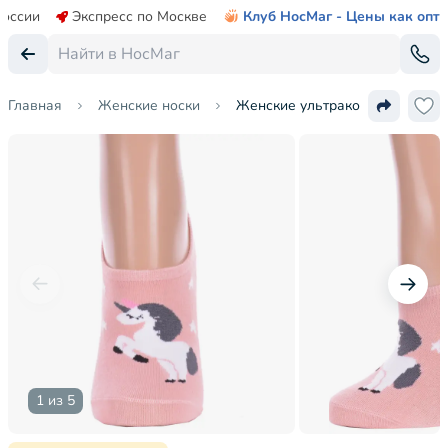
России
Экспресс по Москве
Клуб НосМаг - Цены как опт
Главная
Женские носки
Женские ультракороткие носки
1 из 5