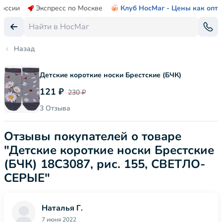
России
Экспресс по Москве
Клуб НосМаг - Цены как опт
Назад
Детские короткие носки Брестские (БЧК)
121 ₽
230 ₽
3 Отзыва
Отзывы покупателей о товаре
"Детские короткие носки Брестские
(БЧК) 18С3087, рис. 155, СВЕТЛО-
СЕРЫЕ"
Наталья Г.
7 июня 2022