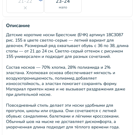
21-22
23-24
мало
Описание
Детские короткие носки Брестские (БЧК) артикул 18С3087
рис. 155 в цвете светло-серые — летний вариант для
девочек. Размерный ряд охватывает обувь с 36 по 38, длина
стопы — от 21 до 24 см. Светло-серый оттенок с рисунком
155 универсален и подходит для разных сочетаний.
Состав носков — 70% хлопка, 28% полиамида и 2%
эластана. Хлопковая основа обеспечивает мягкость и
воздухопроницаемость, полиамид добавляет
износостойкость, а эластан помогает сохранять форму.
Материал приятен коже и не вызывает раздражения даже
при длительной носке.
Повседневный стиль делает эти носки удобными для
прогулок, школы или отдыха. Они сочетаются с летней
обувью: сандалиями, балетками и лёгкими кроссовками.
Обычный шов на мыске не доставляет дискомфорта, а
укороченная длина подходит для тёплого времени года.