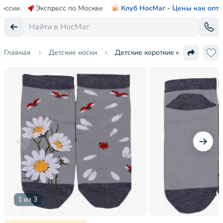
России
Экспресс по Москве
Клуб НосМаг - Цены как опт
Главная
Детские носки
Детские короткие носки Брестск
1 из 3