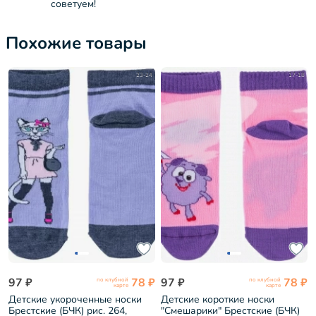
советуем!
Похожие товары
23-24
17-18
97 ₽
78 ₽
97 ₽
78 ₽
по клубной
по клубной
карте
карте
Детские укороченные носки
Детские короткие носки
Брестские (БЧК) рис. 264,
"Смешарики" Брестские (БЧК)