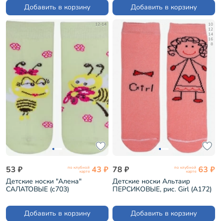
Добавить в корзину
Добавить в корзину
12-14
10
12
14
16
8
53 ₽
43 ₽
78 ₽
63 ₽
по клубной
по клубной
карте
карте
Детские носки "Алена"
Детские носки Альтаир
САЛАТОВЫЕ (с703)
ПЕРСИКОВЫЕ, рис. Girl (А172)
Добавить в корзину
Добавить в корзину