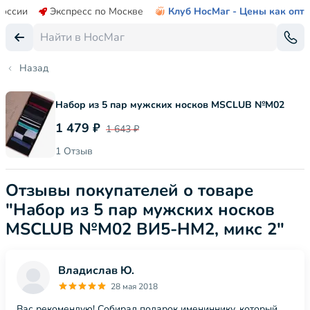
России
Экспресс по Москве
Клуб НосМаг - Цены как опт
Назад
Набор из 5 пар мужских носков MSCLUB №М02
1 479 ₽
1 643 ₽
1 Отзыв
Отзывы покупателей о товаре
"Набор из 5 пар мужских носков
MSCLUB №М02 ВИ5-НМ2, микс 2"
Владислав Ю.
28 мая 2018
Вас рекомендую! Собирал подарок имениннику, который