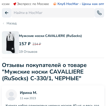
России
Экспресс по Москве
Клуб НосМаг - Цены как опт
Назад
Мужские носки CAVALLIERE (RuSocks)
157 ₽
234 ₽
19 Отзывов
Отзывы покупателей о товаре
"Мужские носки CAVALLIERE
(RuSocks) С-330/1, ЧЕРНЫЕ"
Ирина М.
11 мая 2023
Купила набор одинаковых черных носков 40 шт. и весь год