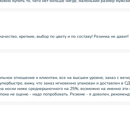
можно купить то, чего нет больше нигде, маленький размер мужски
ачество, крепкие, выбор по цвету и по составу! Резинка не давит
ильное отношение к клиентам, все на высшем уровне, заказ с вечер
упербыстро, вижу, что заказ мгновенно упакован и доставлен в С
на носки ниже среднерыночного на 25%, возможно на именно эти но
 пока не оценю - надо попробовать. Резюме - я доволен, рекоменд