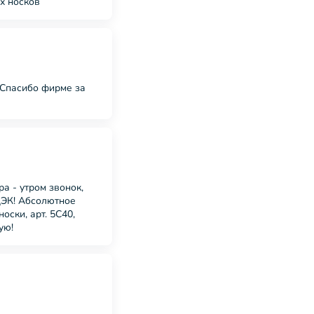
х носков
! Спасибо фирме за
а - утром звонок,
ДЭК! Абсолютное
ски, арт. 5С40,
ую!