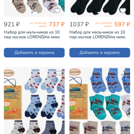
921 ₽
737 ₽
1037 ₽
597 ₽
по клубной
по клубной
карте
карте
Набор для мальчиков из 10
Набор для мальчиков из 10
пар носков LORENZline микс
пар носков LORENZline микс
(Л70-10)
(Л32-10)
Добавить в корзину
Добавить в корзину
10-12
6-8
8-10
8-10