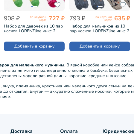
908 ₽
727 ₽
793 ₽
635 ₽
по клубной
по клубной
карте
карте
Набор для девочек из 10 пар
Набор для мальчиков из 10
носков LORENZline микс 2
пар носков LORENZline микс 2
(Л31-10)
(Л71-10)
Добавить в корзину
Добавить в корзину
арок для маленького мужчины.
В яркой коробке или кейсе собра
олнены из мягкого гипоаллергенного хлопка и бамбука, безопасных
дставлены модели разной длины: короткие, средние и высокие.
 внука, племянника, крестника или маленького друга семьи на де
ё до открытия. Внутри — аккуратно сложенные носочки, которые м
ениям.
Доставка
Оплата
Юридически