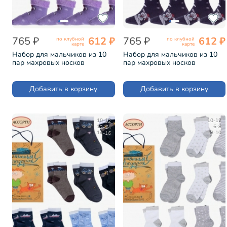
765 ₽
612 ₽
765 ₽
612 ₽
по клубной
по клубной
карте
карте
Набор для мальчиков из 10
Набор для мальчиков из 10
пар махровых носков
пар махровых носков
LORENZline микс 3 (Л78-10)
LORENZline микс 2 (Л78-10)
Добавить в корзину
Добавить в корзину
10-12
10-12
12-14
6-8
14-16
8-10