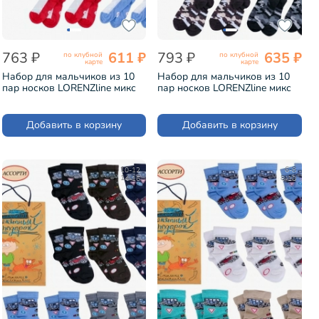
763 ₽
611 ₽
793 ₽
635 ₽
по клубной
по клубной
карте
карте
Набор для мальчиков из 10
Набор для мальчиков из 10
пар носков LORENZline микс
пар носков LORENZline микс
(Л75-10)
(Л90-10)
Добавить в корзину
Добавить в корзину
10-12
6-8
14-16
8-10