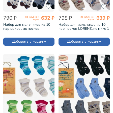
790 ₽
632 ₽
798 ₽
639 ₽
по клубной
по клубной
карте
карте
Набор для мальчиков из 10
Набор для мальчиков из 10
пар махровых носков
пар носков LORENZline микс 1
LORENZline микс (Л6-10)
(Л70-10)
Добавить в корзину
Добавить в корзину
6-8
10-12