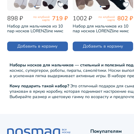
898 ₽
719 ₽
1002 ₽
802 ₽
по клубной
по клубной
карте
карте
Набор для мальчиков из 10
Набор для мальчиков из 10
пар носков LORENZline микс
пар носков LORENZline микс
(Л65-10)
(Л87-10)
Добавить в корзину
Добавить в корзину
Наборы носков для мальчиков — стильный и полезный под
космос, супергерои, роботы, пираты, самолётики. Носки вып
а усиленная пятка выдерживает активные игры. В наборе пре
Кому подарить такой набор?
Это отличный подарок для сына,
упакован в яркую коробку, которая поднимает настроение ещ
Выбирайте размер и цветовую гамму по возрасту и предпочт
Покупателям