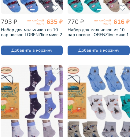
793 ₽
635 ₽
770 ₽
616 ₽
по клубной
по клубной
карте
карте
Набор для мальчиков из 10
Набор для мальчиков из 10
пар носков LORENZline микс 2
пар носков LORENZline микс 1
(Л64-10)
(Л64-10)
Добавить в корзину
Добавить в корзину
10-12
6-8
18-20
8-10