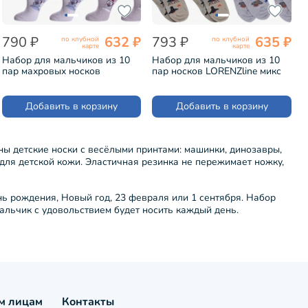
790 ₽
632 ₽
793 ₽
635 ₽
по клубной
по клубной
карте
карте
Набор для мальчиков из 10
Набор для мальчиков из 10
пар махровых носков
пар носков LORENZline микс
LORENZline микс 1 (Л78-10)
(Л71-10)
Добавить в корзину
Добавить в корзину
ны детские носки с весёлыми принтами: машинки, динозавры,
 для детской кожи. Эластичная резинка не пережимает ножку,
нь рождения, Новый год, 23 февраля или 1 сентября. Набор
альчик с удовольствием будет носить каждый день.
м лицам
Контакты