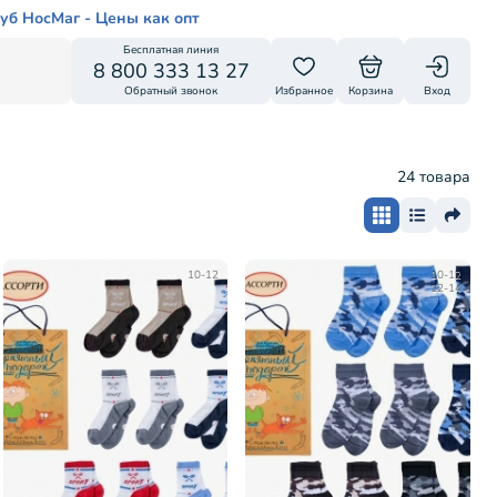
уб НосМаг - Цены как опт
Бесплатная линия
8 800 333 13 27
Обратный звонок
Избранное
Корзина
Вход
24 товара
10-12
10-12
12-14