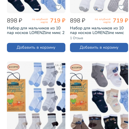
898 ₽
719 ₽
898 ₽
719 ₽
по клубной
по клубной
карте
карте
Набор для мальчиков из 10
Набор для мальчиков из 10
пар носков LORENZline микс 2
пар носков LORENZline микс
(Л87-10)
(Л103-10)
1 Отзыв
Добавить в корзину
Добавить в корзину
14-16
8-10
6-8
8-10