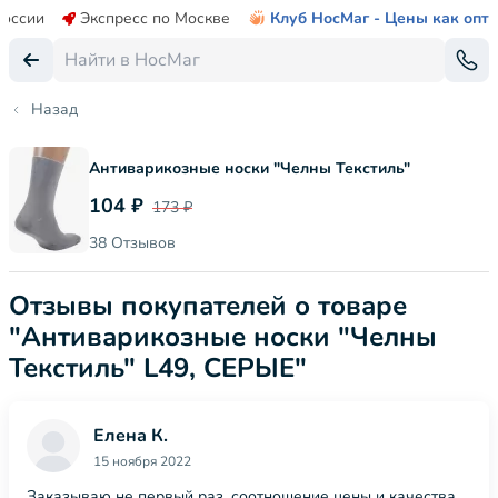
России
Экспресс по Москве
Клуб НосМаг - Цены как опт
Назад
Антиварикозные носки "Челны Текстиль"
104 ₽
173 ₽
38 Отзывов
Отзывы покупателей о товаре
"Антиварикозные носки "Челны
Текстиль" L49, СЕРЫЕ"
Елена К.
15 ноября 2022
Заказываю не первый раз, соотношение цены и качества