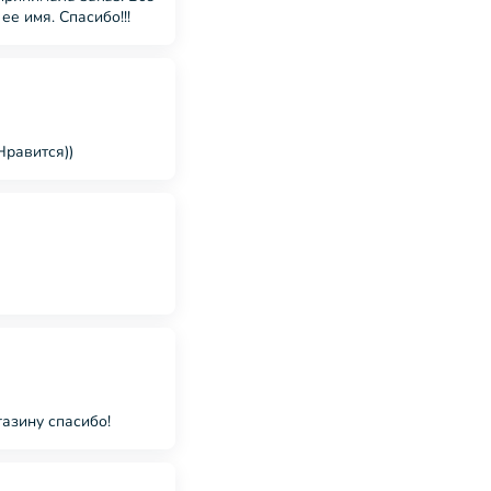
е имя. Спасибо!!!
Нравится))
азину спасибо!